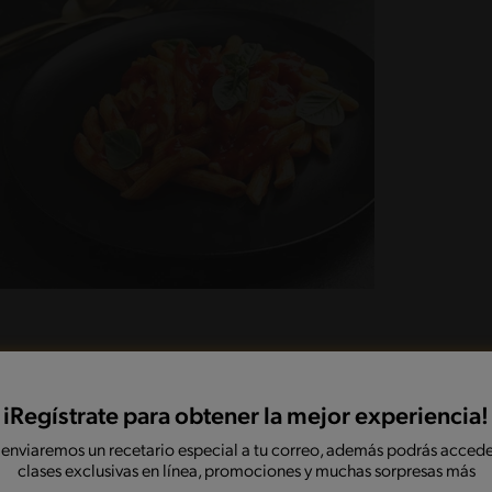
iRegístrate para obtener la mejor experiencia!
asta tener trozos irregulares, pero no un polvo
 enviaremos un recetario especial a tu correo, además podrás accede
base de 10 pocillos de vidrio y reserva.
clases exclusivas en línea, promociones y muchas sorpresas más