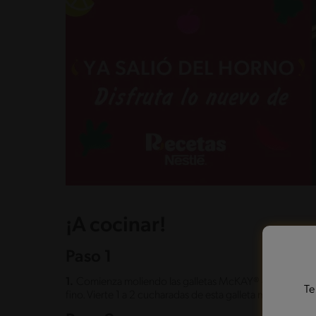
¡A cocinar!
Paso 1
1.
Comienza moliendo las galletas McKAY® de maravilla h
Te
fino. Vierte 1 a 2 cucharadas de esta galleta molida en la 