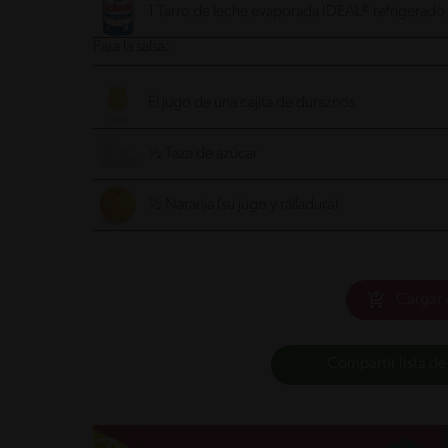
1 Tarro de leche evaporada IDEAL® refrigerado d
Para la salsa:
El jugo de una cajita de duraznos
½ Taza de azúcar
½ Naranja (su jugo y ralladura)
Cargar 
Compartir lista de