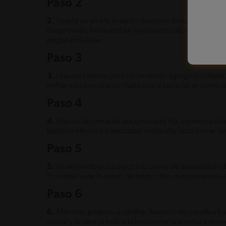
Paso 2
2.
Aparte en un olla junta los duraznos sin su almíbar j
fuego medio hasta entibiar revolviendo de vez en cuan
pegue en la base.
Paso 3
3.
Una vez caliente pero no hirviendo agrega el colapez 
enfriar esta preparación hasta que al tacto no se sienta c
Paso 4
4.
Una vez la crema de duraznos esté fría, comienza a b
batidora eléctrica a velocidad media alta hasta formar 
Paso 5
5.
Ve vertiendo poco a poco la crema de duraznos sin d
Porciona hasta ¾ partes de los pocillos que preparaste en 
Paso 6
6.
Mientras, prepara un almíbar llevando en una olla a f
azúcar y la naranja indicada hasta tener una textura semi