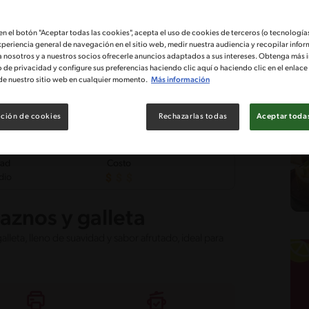
 en el botón "Aceptar todas las cookies", acepta el uso de cookies de terceros (o tecnologías
xperiencia general de navegación en el sitio web, medir nuestra audiencia y recopilar infor
a nosotros y a nuestros socios ofrecerle anuncios adaptados a sus intereses. Obtenga más 
o de privacidad y configure sus preferencias haciendo clic aquí o haciendo clic en el enlac
de nuestro sitio web en cualquier momento.
Más información
ción de cookies
Rechazarlas todas
Aceptar todas
tad
Costo
dio
aznos y galleta
leta, lleno de suavidad y sabor afrutado, ideal para