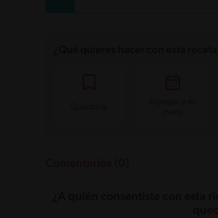
Proteína
3.6 g
Grasas saturadas
3.7 g
Sodio
164.9 mg
Azúcares
54.1 g
¿Qué quieres hacer con esta receta
Agregar a mi
Guardarla
menú
Comentarios (0)
¿A quién consentiste con esta r
qued