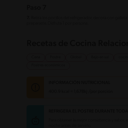
Paso 7
7.
Retira los pocillos del refrigerador, decora con gallet
preparaste. Disfruta 1 por persona.
Recetas de Cocina Relaci
Cena
Postre
Global
Bajo en sal
cocin
Postres económicos
INFORMACIÓN NUTRICIONAL
400.9 kcal = 1,678kj /por porción
Carbohidratos
71.9 g
REFRIGERA EL POSTRE DURANTE TOD
Energía
400.9 kcal
Para obtener la mejor consistencia y sabor, 
Grasas
9.5 g
noche antes de servirlo.
Fibra
0.8 g