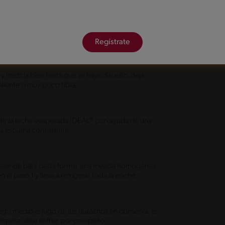
unto con la leche condensada NESTLÉ® y lleva a
do con ayuda de un mezquino evitando que se
Regístrate
y mezcla bien hasta que se haya disuelto, deja
aliente o muy poco tibia.
atir la leche evaporada IDEAL® con ayuda de una
una espuma consistente.
ejar de batir hasta formar una mezcla homogénea.
el paso 1 y lleva a refrigerar toda la noche.
uego medio el jugo de los duraznos en conserva, el
 espesa, deja enfriar por completo.