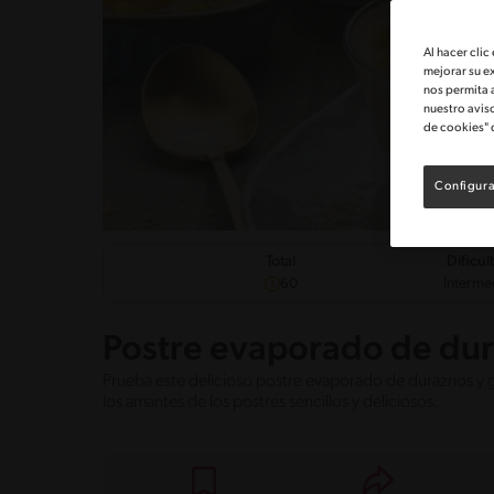
Al hacer clic
mejorar su e
nos permita 
nuestro avis
de cookies" 
Configura
Dificul
Total
Interme
60
Postre evaporado de dur
Prueba este delicioso postre evaporado de duraznos y gal
los amantes de los postres sencillos y deliciosos.