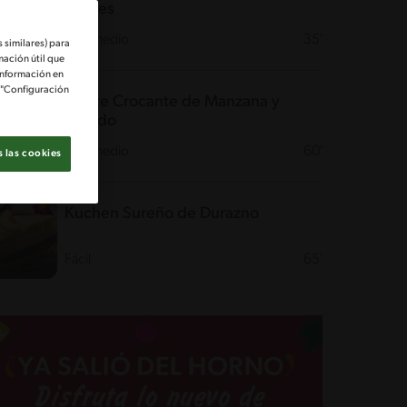
berries
Intermedio
35'
 similares) para
mación útil que
información en
e "Configuración
Postre Crocante de Manzana y
Helado
Intermedio
60'
 las cookies
Kuchen Sureño de Durazno
Fácil
65'