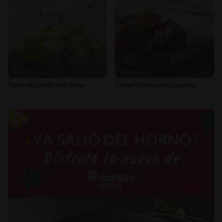
Sodio
469g / 0%
Salt
1.1g / %
Fácil
26'
Intermedio
35'
Curry de Cerdo con Setas
Carne Picada con Zapallitos