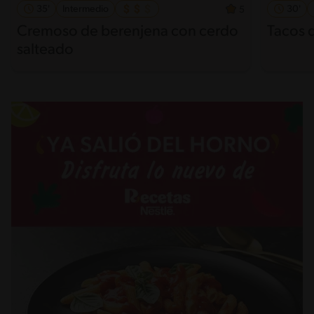
35'
Intermedio
30'
5
Cremoso de berenjena con cerdo
Tacos d
salteado