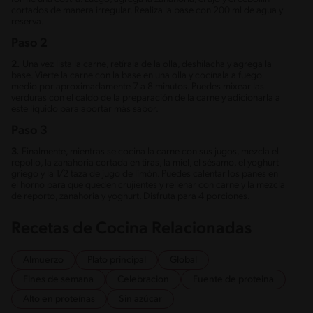
cortados de manera irregular. Realiza la base con 200 ml de agua y
reserva.
Paso 2
2.
Una vez lista la carne, retírala de la olla, deshilacha y agrega la
base. Vierte la carne con la base en una olla y cocínala a fuego
medio por aproximadamente 7 a 8 minutos. Puedes mixear las
verduras con el caldo de la preparación de la carne y adicionarla a
este líquido para aportar más sabor.
Paso 3
3.
Finalmente, mientras se cocina la carne con sus jugos, mezcla el
repollo, la zanahoria cortada en tiras, la miel, el sésamo, el yoghurt
griego y la 1/2 taza de jugo de limón. Puedes calentar los panes en
el horno para que queden crujientes y rellenar con carne y la mezcla
de reporto, zanahoria y yoghurt. Disfruta para 4 porciones.
Recetas de Cocina Relacionadas
Almuerzo
Plato principal
Global
Fines de semana
Celebracion
Fuente de proteina
Alto en proteínas
Sin azúcar