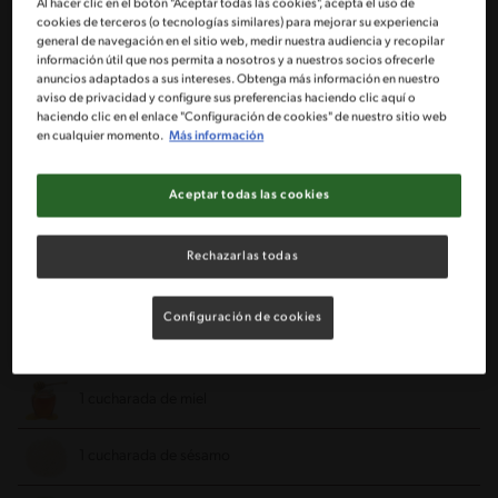
500 gr de pulpa de cerdo
Al hacer clic en el botón "Aceptar todas las cookies", acepta el uso de
cookies de terceros (o tecnologías similares) para mejorar su experiencia
general de navegación en el sitio web, medir nuestra audiencia y recopilar
3 cebollines cortado finamente
información útil que nos permita a nosotros y a nuestros socios ofrecerle
anuncios adaptados a sus intereses. Obtenga más información en nuestro
aviso de privacidad y configure sus preferencias haciendo clic aquí o
3 dientes de ajo
haciendo clic en el enlace "Configuración de cookies" de nuestro sitio web
en cualquier momento.
Más información
1 zanahoria cortada en rodajas
Aceptar todas las cookies
1 Sobre de Base deshidratada para Carne Mongoliana
Rechazarlas todas
MAGGI®
200 ml de agua
Configuración de cookies
Para el relleno
1 cucharada de miel
1 cucharada de sésamo