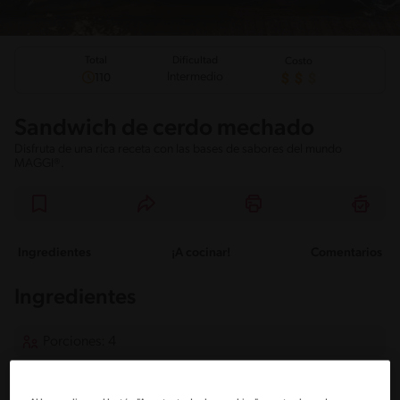
Total
Dificultad
Costo
Intermedio
110
Sandwich de cerdo mechado
Disfruta de una rica receta con las bases de sabores del mundo
MAGGI®.
Ingredientes
¡A cocinar!
Comentarios
Ingredientes
Porciones: 4