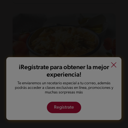
iRegístrate para obtener la mejor
experiencia!
Te enviaremos un recetario especial a tu correo, además
17'
Fácil
podrás acceder a clases exclusivas en línea, promociones y
muchas sorpresas más
Pasta cremosa con tuco sin lactosa
Regístrate