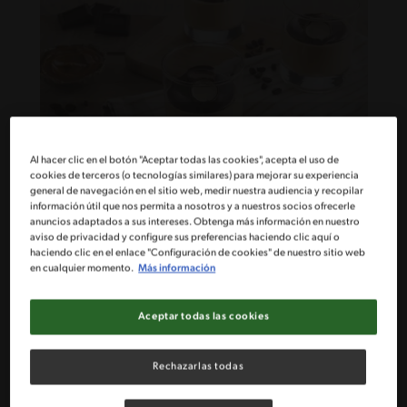
Al hacer clic en el botón "Aceptar todas las cookies", acepta el uso de
cookies de terceros (o tecnologías similares) para mejorar su experiencia
general de navegación en el sitio web, medir nuestra audiencia y recopilar
35'
Intermedio
5
información útil que nos permita a nosotros y a nuestros socios ofrecerle
anuncios adaptados a sus intereses. Obtenga más información en nuestro
Mousse de manjar con cobertura de
aviso de privacidad y configure sus preferencias haciendo clic aquí o
chocolate con Osojimix
haciendo clic en el enlace "Configuración de cookies" de nuestro sitio web
en cualquier momento.
Más información
Aceptar todas las cookies
Rechazarlas todas