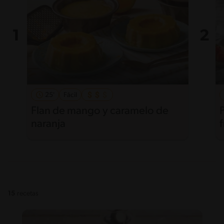
25'
Fácil
Flan de mango y caramelo de
naranja
f
15
recetas