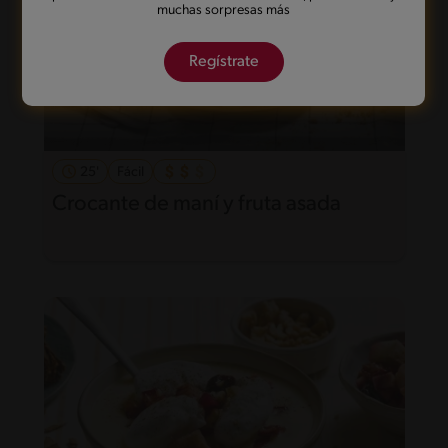
muchas sorpresas más
Regístrate
25'
Fácil
Crocante de maní y fruta asada