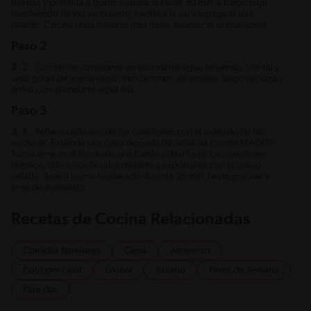
hierbas y pimienta a gusto. Cocina durante 30 min. a fuego bajo
revolviendo de vez en cuando, rectifica la sal y agrega el pan
rallado. Cocina unos minutos más hasta espesar la preparación.
Paso 2
2.
2.- Cocina los canellones en abundante agua hirviendo con sal y
unas gotas de aceite según indicaciones del envase, luego escurre y
enfría con abundante agua fría.
Paso 3
3.
3.- Rellena cada uno de los canellones con el salteado de las
verduras. Extiende una capa delgada de Salsa de tomate MAGGI®
Tuco carne en el fondo de una fuente y distribuye los canellones
rellenos, cubre con la salsa restante y espolvorea con el queso
rallado, lleva a horno moderado durante 25 min. hasta gratinar y
sirve de inmediato.
Recetas de Cocina Relacionadas
Comidas familiares
Cena
Almuerzo
Plato principal
Global
italiano
Fines de semana
Para dos