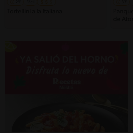
29'
Fácil
33'
Tortellini a la Italiana
Panque
de Ato