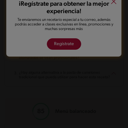
iRegístrate para obtener la mejor
experiencia!
Preguntas frecuentes
Te enviaremos un recetario especial a tu correo, además
podrás acceder a clases exclusivas en línea, promociones y
muchas sorpresas más
¿Cómo puedo evitar que los canelones se queden
pegajosos y se rompan al cocinarlos?
Regístrate
¿Cómo puedo lograr que mis canelones de verduras
atomatadas se vean profesionales?
¿Hay alguna alternativa a la pasta de canelones
tradicional que pueda utilizar para hacer esta receta?
Menú balanceado