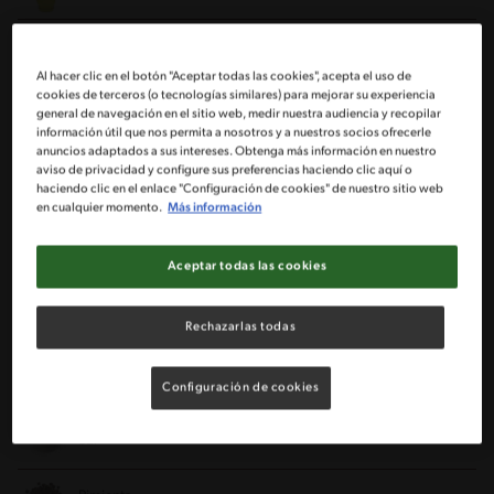
1 Cebolla grande picada en cuadritos
Al hacer clic en el botón "Aceptar todas las cookies", acepta el uso de
cookies de terceros (o tecnologías similares) para mejorar su experiencia
1/2 Pimiento rojo cortado en cuadritos
general de navegación en el sitio web, medir nuestra audiencia y recopilar
información útil que nos permita a nosotros y a nuestros socios ofrecerle
anuncios adaptados a sus intereses. Obtenga más información en nuestro
1/2 Pimiento verde cortado en cuadritos
aviso de privacidad y configure sus preferencias haciendo clic aquí o
haciendo clic en el enlace "Configuración de cookies" de nuestro sitio web
en cualquier momento.
Más información
1/2 Zapallo italiano cortado en cuadritos
Aceptar todas las cookies
1/2 Taza de vino blanco
1 Cucharadita de finas hierbas
Rechazarlas todas
5 Tomates cortados en cuadritos
Configuración de cookies
Sal