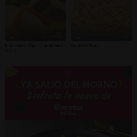
352g / 0%
Salt
0.8g / %
Fácil
53'
Fácil
44'
Botecitos de Papas Inundados de
Gratín de Pastas
Carne