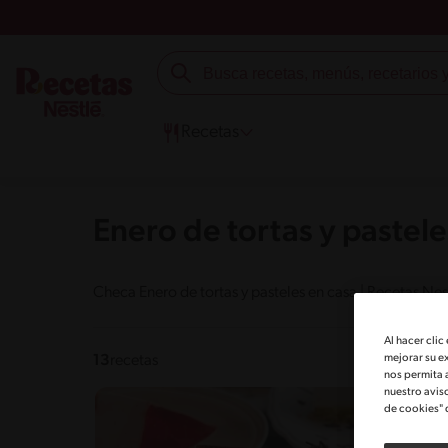
Recetas
Enero de tortas y pastele
Checa Enero de tortas y pasteles en casa | Recetas Nes
Al hacer clic
mejorar su e
13
recetas
nos permita 
nuestro avis
de cookies" 