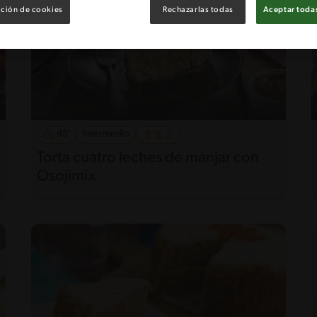
ción de cookies
Rechazarlas todas
Aceptar todas
45'
Intermedio
Torta cuatro leches de manjar con
Osojimix