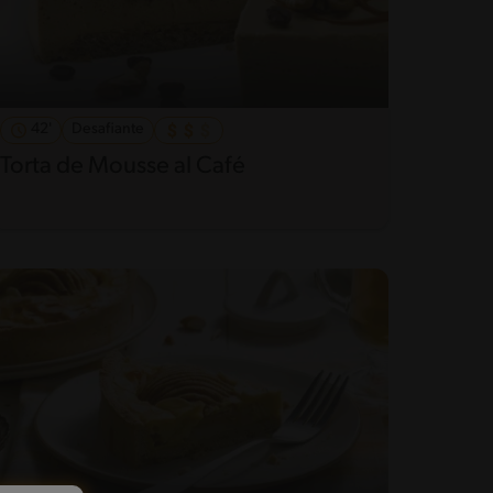
42'
Desafiante
Torta de Mousse al Café