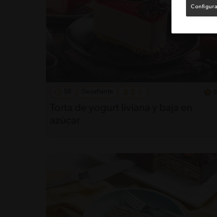
Configura
58'
Desafiante
5
Torta de yogurt liviana y baja en
azúcar