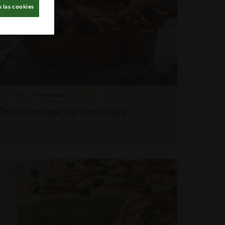
 las cookies
40'
Intermedio
Torta mousse de chocolate