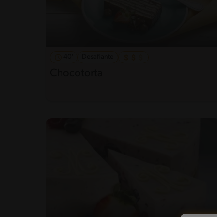
40'
Desafiante
Chocotorta