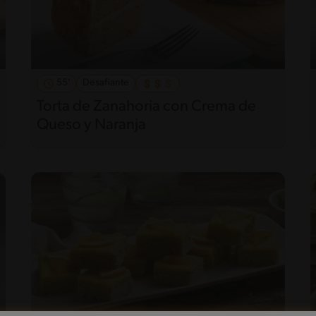
55'
Desafiante
Torta de Zanahoria con Crema de
Queso y Naranja