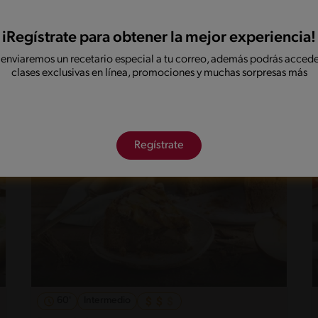
30'
Intermedio
iRegístrate para obtener la mejor experiencia!
Cuadritos especiados con cobertura
 enviaremos un recetario especial a tu correo, además podrás accede
clases exclusivas en línea, promociones y muchas sorpresas más
de naranja sin lactosa
Regístrate
60'
Intermedio