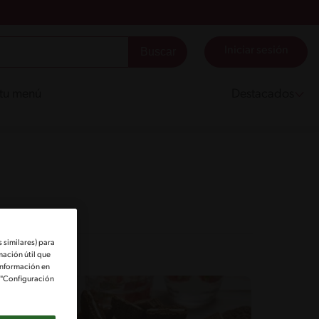
Iniciar sesión
 tu menú
Destacados
 similares) para
mación útil que
información en
e "Configuración