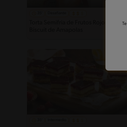
35'
Desafiante
Torta Semifria de Frutos Rojos Y
Te
Biscuit de Amapolas
35'
Intermedio