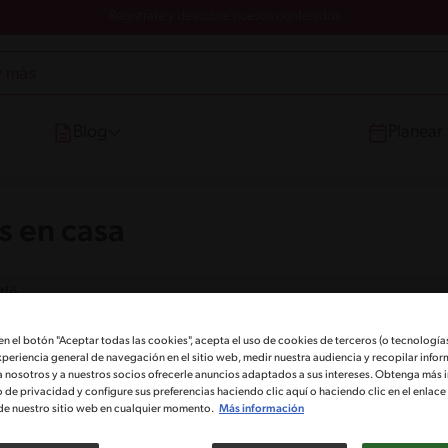
Registrate y descubre nuevos contenidos
Blog
Planear
s en casa
tlé
 en el botón "Aceptar todas las cookies", acepta el uso de cookies de terceros (o tecnologías
xperiencia general de navegación en el sitio web, medir nuestra audiencia y recopilar infor
a nosotros y a nuestros socios ofrecerle anuncios adaptados a sus intereses. Obtenga más 
o de privacidad y configure sus preferencias haciendo clic aquí o haciendo clic en el enlac
de nuestro sitio web en cualquier momento.
Más información