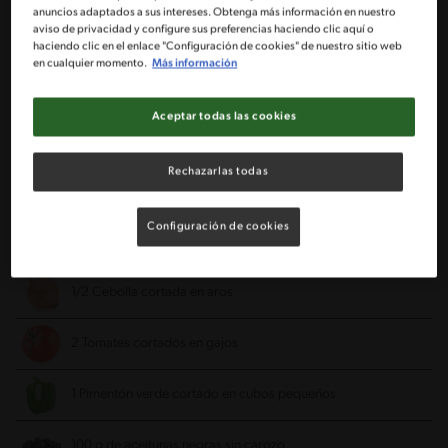
anuncios adaptados a sus intereses. Obtenga más información en nuestro
Ingredientes
aviso de privacidad y configure sus preferencias haciendo clic aquí o
haciendo clic en el enlace "Configuración de cookies" de nuestro sitio web
en cualquier momento.
Más información
Porciones: 4
Aceptar todas las cookies
300 g de mix de hojas hidropónica
Rechazarlas todas
300 g de Queso de cabra cortado en cubos o bastones
Configuración de cookies
1 Pepino mediano
1/2 Cebolla cortada en aros
2 Tomates cortados en gajos
1 Pimentón verde cortado en cubos pequeños
100 g de aceitunas negras sin carozo