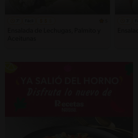
7'
Fácil
3'
F
5
Ensalada de Lechugas, Palmito y
Ensala
Aceitunas