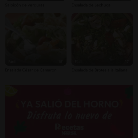
Salpicón de verduras
Ensalada de Lechuga
18g / 0%
Sugar
4g / 0%
Sodio
526g / 0%
Salt
1.3g / %
Fácil
15'
Fácil
17'
Ensalada César de Camaron
Ensalada de Brotes a la Italiana