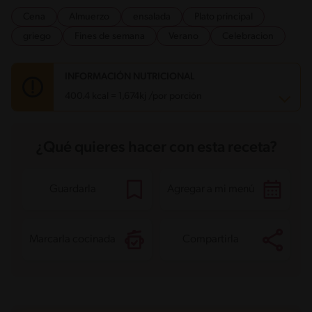
Cena
Almuerzo
ensalada
Plato principal
griego
Fines de semana
Verano
Celebracion
INFORMACIÓN NUTRICIONAL
400.4 kcal = 1,674kj /por porción
Carbohidratos
9.9 g
¿Qué quieres hacer con esta receta?
Energía
400.4 kcal
Grasas
29.7 g
Fibra
3.1 g
Proteína
25.1 g
Guardarla
Agregar a mi menú
Grasas saturadas
18.8 g
Sodio
526.2 mg
Azúcares
4.9 g
Marcarla cocinada
Compartirla