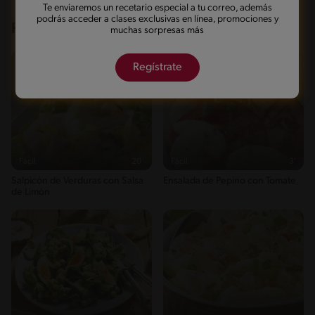
Te enviaremos un recetario especial a tu correo, además
podrás acceder a clases exclusivas en línea, promociones y
Recetas que te pueden interesar
muchas sorpresas más
Regístrate
Fácil
20'
Fácil
3'
Salpicón de Verduras con Salsa
Ensalada de Pepino con Tomate
de Limón