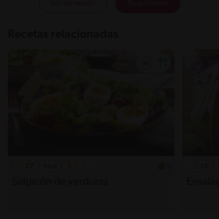
Iniciar sesión
Registrarme
Recetas relacionadas
27'
Fácil
34'
5
Salpicón de verduras
Ensalad