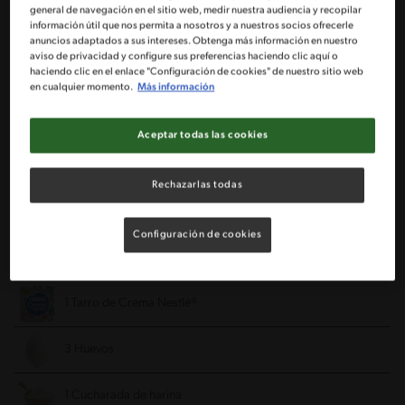
general de navegación en el sitio web, medir nuestra audiencia y recopilar
información útil que nos permita a nosotros y a nuestros socios ofrecerle
anuncios adaptados a sus intereses. Obtenga más información en nuestro
aviso de privacidad y configure sus preferencias haciendo clic aquí o
2 Cucharadas de aceite
haciendo clic en el enlace "Configuración de cookies" de nuestro sitio web
en cualquier momento.
Más información
1/2 Cebolla picada fina
Aceptar todas las cookies
1 Cucharada de perejil picado fino
Rechazarlas todas
1 Sobre de de caldo en polvo MAGGI® de verduras
Configuración de cookies
1/2 Kg de Porotos verdes cocidos frescos o 400 g de porotos
verdes congelados cocidos
1 Tarro de Crema Nestlé®
3 Huevos
1 Cucharada de harina