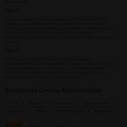
desmenuzada.
Paso 2
2.
Luego, agrega los porotos verdes y un toque de pimienta y
orégano a gusto. Retira del fuego y entibia. Aparte en un bowl
mediano, junta la crema Nestlé® con los huevos, la harina y el polvo
de hornear IMPERIAL®. Revuelve enérgicamente hasta
homogenizar. Junta esta mezcla con el salteado de porotos verdes y
remueve.
Paso 3
3.
Vierte la preparación sobre un molde previamente
enmantequillado, cubre la superficie con queso parmesano rallado
y cocina la preparación en horno alto con temperatura de 180ºC
durante 30 min. aproximadamente. Una vez cuajado y dorado
levemente, retira del horno y sirve de inmediato.
Recetas de Cocina Relacionadas
Cena
Almuerzo
Guarnición
Segundo curso
Aperitivo
Global
Fines de semana
Aperitivos