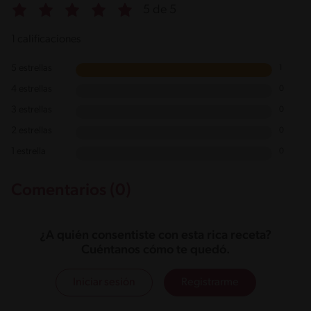
5 de 5
1 calificaciones
5 estrellas
1
4 estrellas
0
3 estrellas
0
2 estrellas
0
1 estrella
0
Comentarios (0)
¿A quién consentiste con esta rica receta?
Cuéntanos cómo te quedó.
Iniciar sesión
Registrarme