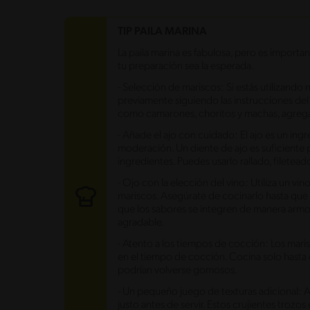
Carbohidratos
11.1 g
TIP PAILA MARINA
Energía
253.7 kcal
La paila marina es fabulosa, pero es import
Grasas
8.3 g
tu preparación sea la esperada.
Fibra
0.7 g
Proteína
24.8 g
- Selección de mariscos: Si estás utilizand
Grasas saturadas
0.8 g
previamente siguiendo las instrucciones de
Sodio
1083.4 mg
como camarones, choritos y machas, agregará
Azúcares
7.9 g
- Añade el ajo con cuidado: El ajo es un ing
moderación. Un diente de ajo es suficiente 
ingredientes. Puedes usarlo rallado, filetead
- Ojo con la elección del vino: Utiliza un vi
mariscos. Asegúrate de cocinarlo hasta que 
que los sabores se integren de manera arm
agradable.
- Atento a los tiempos de cocción: Los mari
en el tiempo de cocción. Cocina solo hasta q
podrían volverse gomosos.
- Un pequeño juego de texturas adicional: 
justo antes de servir. Estos crujientes trozo