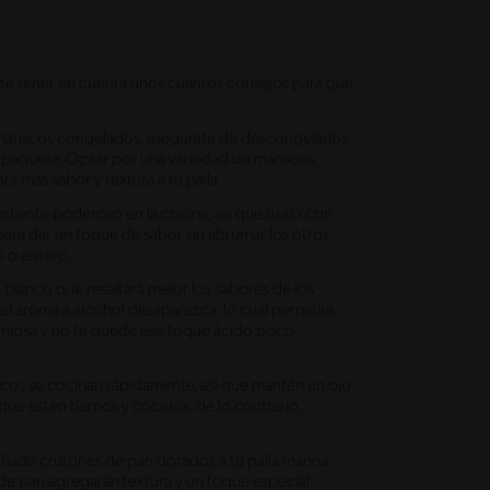
ante tener en cuenta unos cuantos consejos para que
o mariscos congelados, asegúrate de descongelarlos
l paquete. Optar por una variedad de mariscos,
 más sabor y textura a tu paila.
rediente poderoso en la cocina, así que úsalo con
para dar un toque de sabor sin abrumar los otros
o o entero.
no blanco que resaltará mejor los sabores de los
el aroma a alcohol desaparezca, lo cual permitirá
oniosa y no te quede ese toque ácido poco
scos se cocinan rápidamente, así que mantén un ojo
ue estén tiernos y cocidos, de lo contrario,
Añade crutones de pan dorados a tu paila marina
s de pan agregarán textura y un toque especial.