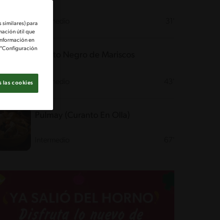
Intermedio
31'
 similares) para
mación útil que
información en
e "Configuración
Risotto Negro de Mariscos
Intermedio
43'
 las cookies
Pulmay (Curanto En Olla)
Intermedio
67'