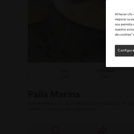
Al hacer clic
mejorar su e
nos permita 
nuestro avis
de cookies" 
Configura
Dificultad
Total
Fácil
30
Paila Marina
Reúne el delicioso sabor del mar, potenciado por el Cald
deleita a todos con esta paila marina.