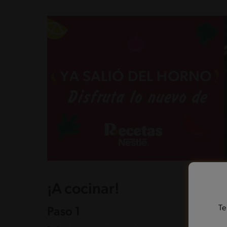
¡A cocinar!
Te
Paso 1