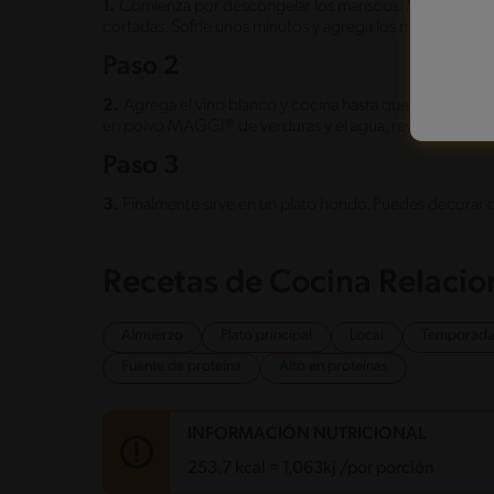
1.
Comienza por descongelar los mariscos. Mientras en un
cortadas. Sofríe unos minutos y agrega los mariscos jun
Paso 2
2.
Agrega el vino blanco y cocina hasta que no se sienta
en polvo MAGGI® de verduras y el agua, revuelve muy bi
Paso 3
3.
Finalmente sirve en un plato hondo. Puedes decorar co
Recetas de Cocina Relaci
Almuerzo
Plato principal
Local
Temporada 
Fuente de proteina
Alto en proteínas
INFORMACIÓN NUTRICIONAL
253.7 kcal = 1,063kj /por porción