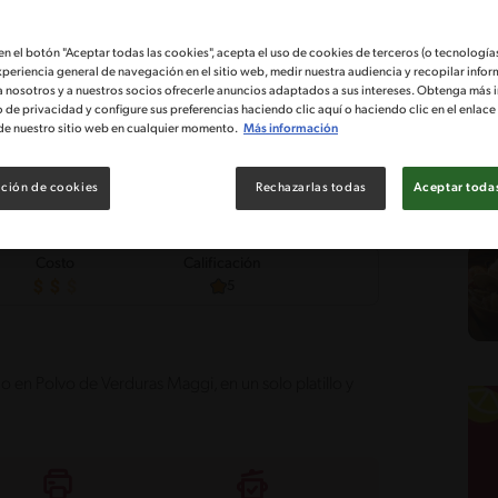
 en el botón "Aceptar todas las cookies", acepta el uso de cookies de terceros (o tecnologías
xperiencia general de navegación en el sitio web, medir nuestra audiencia y recopilar infor
a nosotros y a nuestros socios ofrecerle anuncios adaptados a sus intereses. Obtenga más 
o de privacidad y configure sus preferencias haciendo clic aquí o haciendo clic en el enlac
de nuestro sitio web en cualquier momento.
Más información
ción de cookies
Rechazarlas todas
Aceptar todas
Costo
Calificación
5
o en Polvo de Verduras Maggi, en un solo platillo y