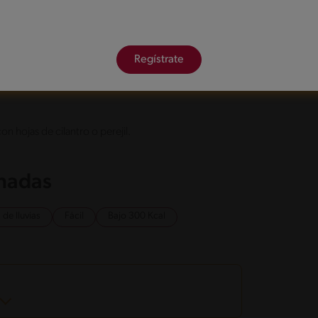
a olla agrega el aceite junto con las verduras
to con los condimentos.
Regístrate
 el aroma a alcohol. Finalmente agrega los caldos
en y cocina por unos 10 a 15 minutos.
n hojas de cilantro o perejil.
onadas
de lluvias
Fácil
Bajo 300 Kcal