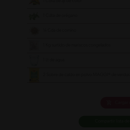
1 Cdta de ají de color
1 Cdta de orégano
¼ Cda de comino
1 Kg surtido de mariscos congelados
1 Lt de agua
2 Sobre de caldo en polvo MAGGI® de verdur
Cargar 
Compartir lista de