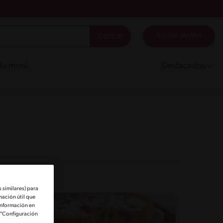
Iniciar sesión
 tu menú
Destacados
 similares) para
mación útil que
información en
e "Configuración