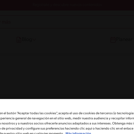
Registrate y descubre nuevos contenidos
Blog
Planear
 en el botón "Aceptar todas las cookies", acepta el uso de cookies de terceros (o tecnologías
xperiencia general de navegación en el sitio web, medir nuestra audiencia y recopilar infor
a nosotros y a nuestros socios ofrecerle anuncios adaptados a sus intereses. Obtenga más 
o de privacidad y configure sus preferencias haciendo clic aquí o haciendo clic en el enlac
de nuestro sitio web en cualquier momento.
Más información