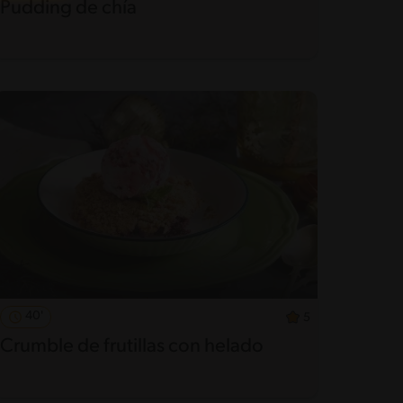
Pudding de chía
40'
5
Crumble de frutillas con helado