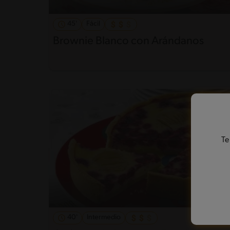
45'
Fácil
Brownie Blanco con Arándanos
Te
40'
Intermedio