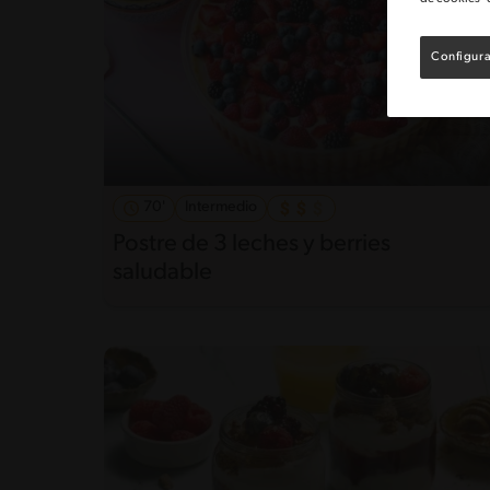
Configura
70'
Intermedio
Postre de 3 leches y berries
saludable