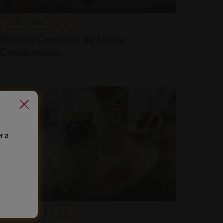
31'
Fácil
Helado Cremoso de Leche
Condensada
r a
60'
Fácil