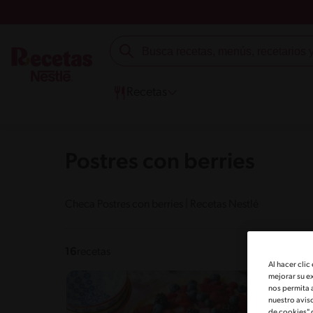
Recetas
Postres con berries
Checa Postres con berries | Recetas Nestlé
16
recetas
Al hacer clic
mejorar su e
nos permita 
nuestro avis
de cookies" 