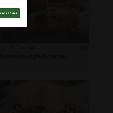
 las cookies
100'
Desafiante
5
Kuchen de yoghurt y berries