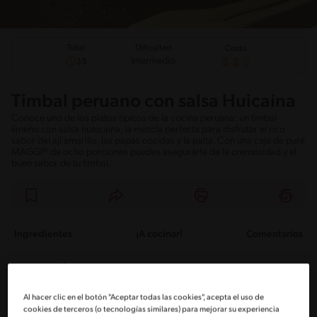
Total
Dificultad
Costo
Intermedio
35
Timbal peruano con salsa Huicaína
Conoce uno de los platos típicos de la cocina peruana: un timbal
limeño con salsa huaicaína, la mezcla perfecta para disfrutar el rico
sabor del ají amarillo, las papas cocidas y la palta. Con una caja de puré
MAGGI® de ocho porciones puedes asegurarte de la cremosidad y el
buen sabor de tu timbal.
Ingredientes
¡A cocinar!
Comentarios
Ingredientes
Al hacer clic en el botón "Aceptar todas las cookies", acepta el uso de
Porciones: 8
cookies de terceros (o tecnologías similares) para mejorar su experiencia