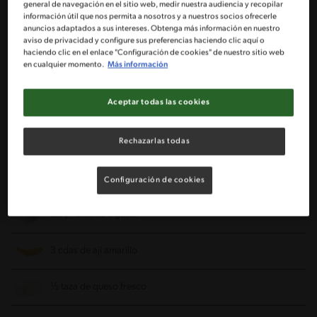
general de navegación en el sitio web, medir nuestra audiencia y recopilar
información útil que nos permita a nosotros y a nuestros socios ofrecerle
anuncios adaptados a sus intereses. Obtenga más información en nuestro
1 caja de puré MAGGI de 8 porciones
aviso de privacidad y configure sus preferencias haciendo clic aquí o
haciendo clic en el enlace "Configuración de cookies" de nuestro sitio web
en cualquier momento.
Más información
4 huevos duros
Aceptar todas las cookies
2 paltas semi maduras
Rechazarlas todas
1 taza de leche líquida sin lactosa
2 cdas de mantequilla
Configuración de cookies
Sal y Pimienta a gusto
3 cdas de ají amarillo
½ taza de queso fresco