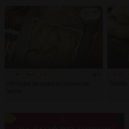
20'
Fácil
23'
5
Mil hojas de papa sin crema de
Tortill
leche