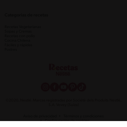
Categorias de recetas
Recetas Vegetarianas
Sopas y Cremas
Recetas con pollo
Cocina Chilena
Fáciles y rápidas
Postres
©2020, Nestlé. Marcas registradas por Société dels Produits Nestlé,
S.A. Vevey (Suiza)
Aviso de privacidad
Términos y condiciones
Configuración de cookies