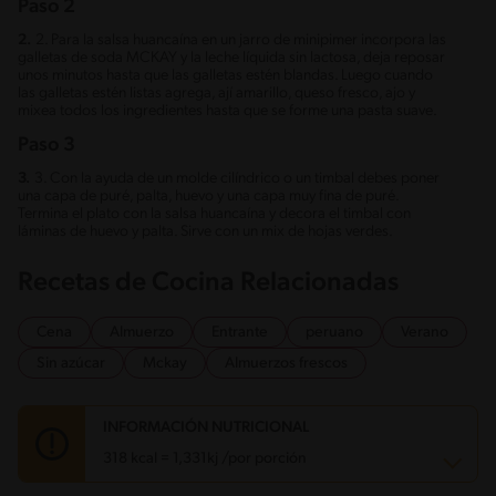
Paso 2
2.
2. Para la salsa huancaína en un jarro de minipimer incorpora las
galletas de soda MCKAY y la leche líquida sin lactosa, deja reposar
unos minutos hasta que las galletas estén blandas. Luego cuando
las galletas estén listas agrega, ají amarillo, queso fresco, ajo y
mixea todos los ingredientes hasta que se forme una pasta suave.
Paso 3
3.
3. Con la ayuda de un molde cilíndrico o un timbal debes poner
una capa de puré, palta, huevo y una capa muy fina de puré.
Termina el plato con la salsa huancaína y decora el timbal con
láminas de huevo y palta. Sirve con un mix de hojas verdes.
Recetas de Cocina Relacionadas
Cena
Almuerzo
Entrante
peruano
Verano
Sin azúcar
Mckay
Almuerzos frescos
INFORMACIÓN NUTRICIONAL
318 kcal = 1,331kj /por porción