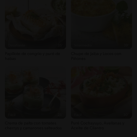
Desafiante
35'
Intermedio
39'
Papillote de congrio y puré de
Chupe de Jaiba y Locos con
habas
Piñones
Fácil
25'
Fácil
30'
Crema de palta con tomates
Puré Cochayuyo, Avellanas y
cherrys y camarones salteados
Aceite de Cilantro