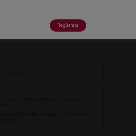
Fines de semana
Temporada de lluvias
Regístrate
s te gusten.
 poco de tu preferido a la mezcla de huevos y
tilla.
añadir algunas adicionales, así le das color a este
egetales.