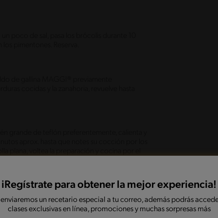
un poco de sal, pasa los brócolis durante 10
on los pimentones. Reserva.
caldo de gallina MAGGI® previamente
duras cocidas y la zanahoria, revuelve hasta
én grande de teflón preferentemente, calienta y
inutos aprox. hasta que notes su cocción por los
lla plana, voltea la preparación y cocina por el
na y puedes servir acompañado de una ensalada de
o más te guste.
iRegístrate para obtener la mejor experiencia!
 enviaremos un recetario especial a tu correo, además podrás accede
onadas
clases exclusivas en línea, promociones y muchas sorpresas más