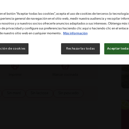
tad
Costo
 en el botón "Aceptar todas las cookies", acepta el uso de cookies de terceros (o tecnologías
xperiencia general de navegación en el sitio web, medir nuestra audiencia y recopilar infor
a nosotros y a nuestros socios ofrecerle anuncios adaptados a sus intereses. Obtenga más 
o de privacidad y configure sus preferencias haciendo clic aquí o haciendo clic en el enlac
de nuestro sitio web en cualquier momento.
Más información
a de tres verduras que rinde para 8 personas y solo te
mentarios cómo te quedó!
ción de cookies
Rechazarlas todas
Aceptar todas
Imprimir
Marcar cocinada
Sin maní
Sin lactosa
Sin pescado