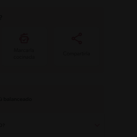
?
Marcarla
Compartirla
cocinada
 balanceado
O?