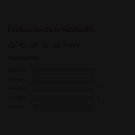
Evaluación de la receta (0)
0 de 5
0 calificaciones
5 estrellas
0
4 estrellas
0
3 estrellas
0
2 estrellas
0
1 estrella
0