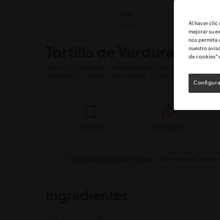
Dificul
Total
Fácil
Al hacer clic
20
mejorar su e
nos permita 
nuestro avis
Tortilla de Verduras
de cookies" 
Aprende a preparar de manera fácil esta receta de tortill
demoras 20 minutos haciéndola. ¡Cuéntanos en los co
Configura
Guardar
Compartir
Sin nueces de árbol
No incluido en la receta
Ingredientes