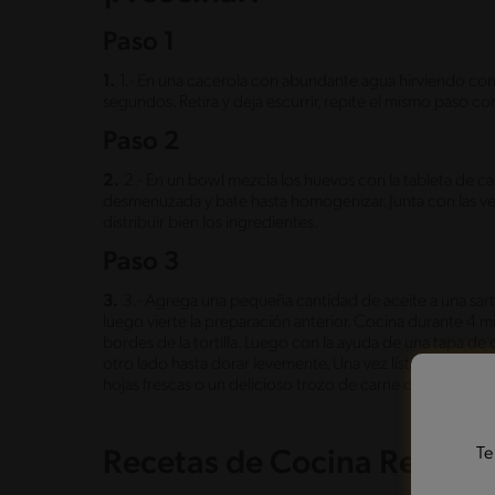
Paso 1
1.
1.- En una cacerola con abundante agua hirviendo con 
segundos. Retira y deja escurrir, repite el mismo paso c
Paso 2
2.
2.- En un bowl mezcla los huevos con la tableta de 
desmenuzada y bate hasta homogenizar. Junta con las ver
distribuir bien los ingredientes.
Paso 3
3.
3.- Agrega una pequeña cantidad de aceite a una sart
luego vierte la preparación anterior. Cocina durante 4 m
bordes de la tortilla. Luego con la ayuda de una tapa de o
otro lado hasta dorar levemente. Una vez lista, porcio
hojas frescas o un delicioso trozo de carne o pollo, com
Te
Recetas de Cocina Relaci