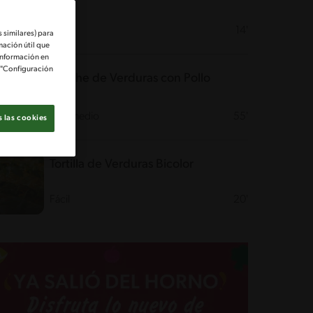
Fácil
14'
 similares) para
mación útil que
información en
e "Configuración
Quiche de Verduras con Pollo
Intermedio
55'
 las cookies
Tortilla de Verduras Bicolor
Fácil
20'