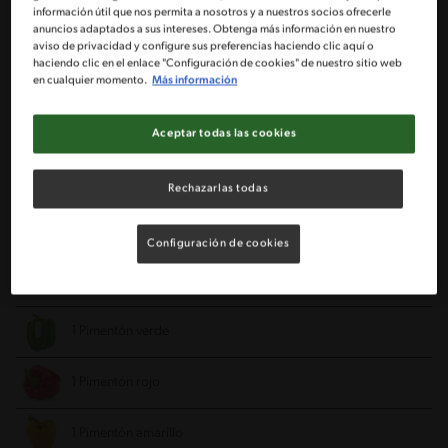
información útil que nos permita a nosotros y a nuestros socios ofrecerle
1/2 Kg Lomo liso o posta rosada
anuncios adaptados a sus intereses. Obtenga más información en nuestro
aviso de privacidad y configure sus preferencias haciendo clic aquí o
haciendo clic en el enlace "Configuración de cookies" de nuestro sitio web
1/2 Kg Pulpa de cerdo deshuesada
en cualquier momento.
Más información
2 Tabletas de caldo de costilla MAGGI®
Aceptar todas las cookies
2 Cucharadas de aceite de oliva
Rechazarlas todas
2 Cucharadas de vino blanco
Configuración de cookies
Pimienta recién molida a gusto
1 Pimentón verde
1 Pimentón rojo
1 Pimentón amarillo