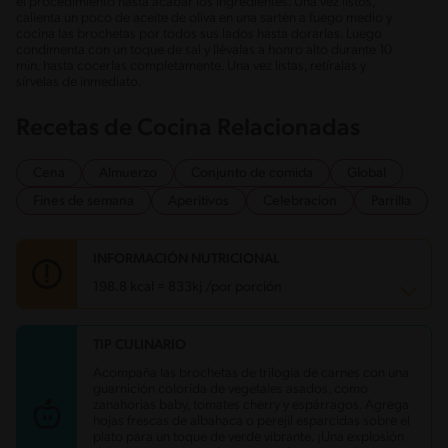
el procedimiento hasta acabar los ingredientes. Una vez listos,
calienta un poco de aceite de oliva en una sartén a fuego medio y
cocina las brochetas por todos sus lados hasta dorarlas. Luego
condimenta con un toque de sal y llévalas a honro alto durante 10
min. hasta cocerlas completamente. Una vez listas, retíralas y
sírvelas de inmediato.
Recetas de Cocina Relacionadas
Cena
Almuerzo
Conjunto de comida
Global
Fines de semana
Aperitivos
Celebracion
Parrilla
INFORMACIÓN NUTRICIONAL
198.8 kcal = 833kj /por porción
TIP CULINARIO
Carbohidratos
1.3 g
Energía
198.8 kcal
Acompaña las brochetas de trilogía de carnes con una
Grasas
12.1 g
guarnición colorida de vegetales asados, como
Fibra
0.3 g
zanahorias baby, tomates cherry y espárragos. Agrega
Proteína
19.4 g
hojas frescas de albahaca o perejil esparcidas sobre el
Grasas saturadas
0.8 g
plato para un toque de verde vibrante. ¡Una explosión