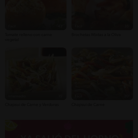
Fácil
43'
Fácil
35'
Tomate relleno con carne
Brochetas Mixtas a la Oliva
vegetal
Intermedio
15'
Fácil
20'
Chapsui de Carne y Verduras
Chapsui de Carne