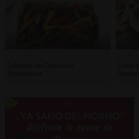
21'
Fácil
30'
Salteado de Carne con
Lomo g
Pimentones
Verdur