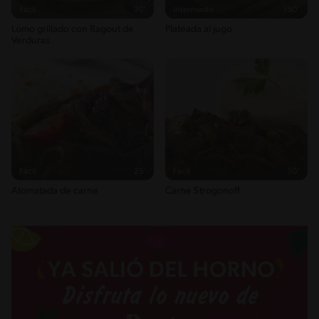
Fácil
30'
Intermedio
150'
Saturedfat
Lomo grillado con Ragout de
Plateada al jugo
5g / 0%
Verduras
Azúcares
0g / %
Sodio
605g / 0%
Salt
1.5g / %
Fácil
25'
Fácil
50'
Atomatada de carne
Carne Strogonoff