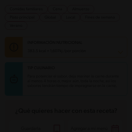
Comidas familiares
Cena
Almuerzo
Plato principal
Global
Local
Fines de semana
Verano
INFORMACIÓN NUTRICIONAL
383.5 kcal = 1,607kj /por porción
TIP CULINARIO
Carbohidratos
0.8 g
Energía
383.5 kcal
Para potenciar el sabor, deja marinar la carne durante
Grasas
23.2 g
al menos 4 horas o, mejor aún, toda la noche, así los
Fibra
0.1 g
sabores tendrán tiempo de impregnarse en la carne.
Proteína
43.4 g
Grasas saturadas
5.8 g
Sodio
605.3 mg
Azúcares
0.2 g
¿Qué quieres hacer con esta receta?
Guardarla
Agregar a mi menú