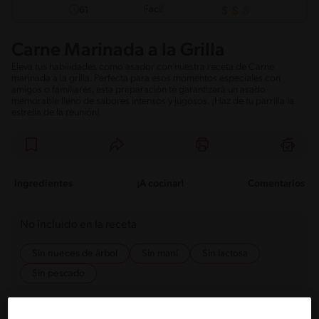
Fácil
61
Carne Marinada a la Grilla
Eleva tus habilidades como asador con nuestra receta de Carne
marinada a la grilla. Perfecta para esos momentos especiales con
amigos o familiares, esta preparación te garantizará un asado
memorable lleno de sabores intensos y jugosos. ¡Haz de tu parrilla la
estrella de la reunión!
Ingredientes
¡A cocinar!
Comentarios
No incluido en la receta
Sin nueces de árbol
Sin maní
Sin lactosa
Sin pescado
Ingredientes