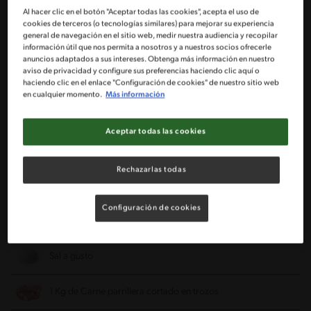
Al hacer clic en el botón "Aceptar todas las cookies", acepta el uso de
cookies de terceros (o tecnologías similares) para mejorar su experiencia
Porciones: 5
general de navegación en el sitio web, medir nuestra audiencia y recopilar
información útil que nos permita a nosotros y a nuestros socios ofrecerle
anuncios adaptados a sus intereses. Obtenga más información en nuestro
aviso de privacidad y configure sus preferencias haciendo clic aquí o
1 Tableta de caldo MAGGI® de carne
haciendo clic en el enlace "Configuración de cookies" de nuestro sitio web
en cualquier momento.
Más información
1/4 Taza de aceite de oliva
Aceptar todas las cookies
1/4 Taza de agua caliente
Rechazarlas todas
1/2 Cucharadita de pimienta molida fina
Configuración de cookies
1/2 Cucharadita de orégano
Sal a gusto
1 Kg de Carne parrillera cortado en trozos