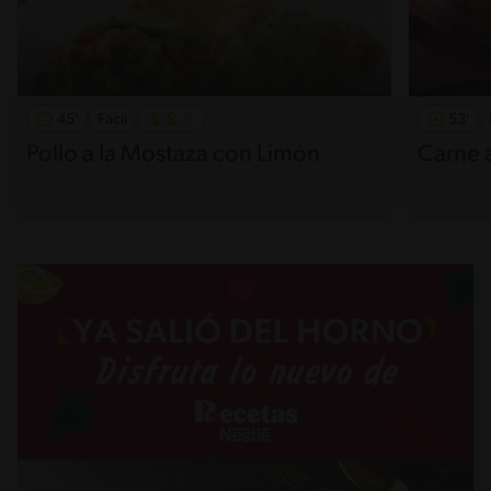
45'
Fácil
53'
Pollo a la Mostaza con Limón
Carne a