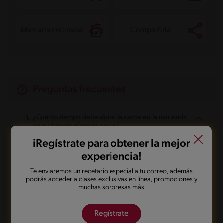
Marcarla cocinada
Compartirla
Preguntas frecuentes
¿Cuánto tiempo debe durar la carne en la marinada
para obtener el mejor sabor?
iRegístrate para obtener la mejor
¿Qué consejos tienes para lograr esas marcas de
experiencia!
parrilla perfectas en la carne marinada?
Te enviaremos un recetario especial a tu correo, además
podrás acceder a clases exclusivas en línea, promociones y
¿Qué tipo de acompañamientos pueden
muchas sorpresas más
complementar mejor la carne marinada a la grilla?
Regístrate