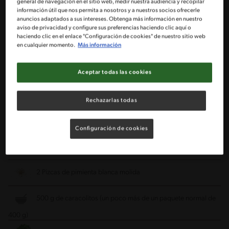
general de navegación en el sitio web, medir nuestra audiencia y recopilar
información útil que nos permita a nosotros y a nuestros socios ofrecerle
1 Cucharada de mantequilla
anuncios adaptados a sus intereses. Obtenga más información en nuestro
aviso de privacidad y configure sus preferencias haciendo clic aquí o
haciendo clic en el enlace "Configuración de cookies" de nuestro sitio web
1 Brócoli grande cortado en pequeños ramitos
en cualquier momento.
Más información
1 Sobre de caldo MAGGI® de verduras
Aceptar todas las cookies
2 Tazas de leche semi descremada
Rechazarlas todas
1 Cucharada colmada de maicena
Configuración de cookies
100 g de queso mantecoso
2 Pizcas de pimienta blanca molida
500 g de caracolitos (un poco más de un paquete normal de
400 g)