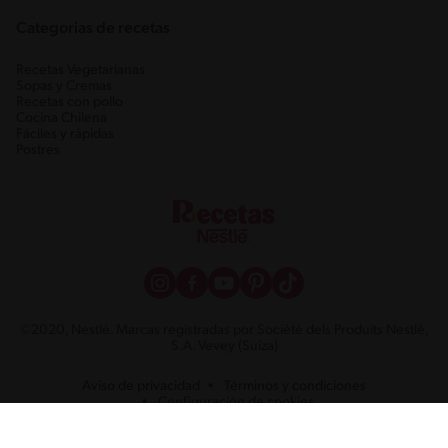
Categorias de recetas
Recetas Vegetarianas
Sopas y Cremas
Recetas con pollo
Cocina Chilena
Fáciles y rápidas
Postres
©2020, Nestlé. Marcas registradas por Société dels Produits Nestlé,
S.A. Vevey (Suiza)
Aviso de privacidad
Términos y condiciones
Configuración de cookies