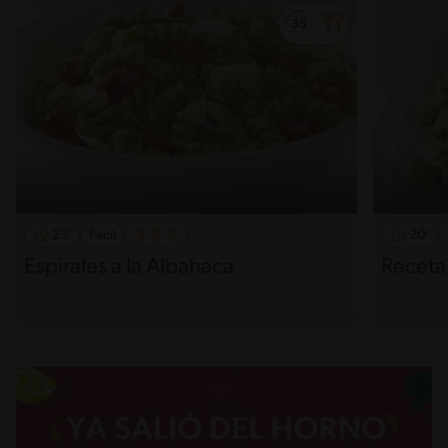
23'
Fácil
20'
Espirales a la Albahaca
Receta