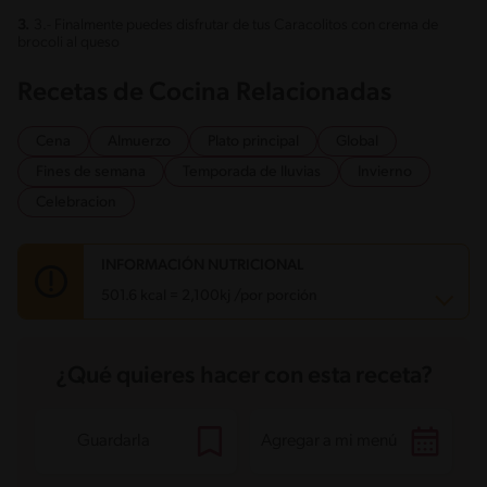
3.
3.- Finalmente puedes disfrutar de tus Caracolitos con crema de
brocoli al queso
Recetas de Cocina Relacionadas
Cena
Almuerzo
Plato principal
Global
Fines de semana
Temporada de lluvias
Invierno
Celebracion
INFORMACIÓN NUTRICIONAL
501.6 kcal = 2,100kj /por porción
Carbohidratos
85.5 g
¿Qué quieres hacer con esta receta?
Energía
501.6 kcal
Grasas
11.8 g
Fibra
3.5 g
Proteína
23.2 g
Guardarla
Agregar a mi menú
Grasas saturadas
6.9 g
Sodio
646.8 mg