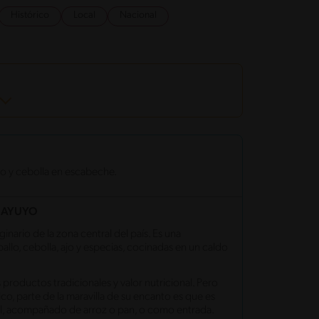
Histórico
Local
Nacional
o y cebolla en escabeche.
HAYUYO
nario de la zona central del país. Es una
llo, cebolla, ajo y especias, cocinadas en un caldo
s productos tradicionales y valor nutricional. Pero
co, parte de la maravilla de su encanto es que es
pal, acompañado de arroz o pan, o como entrada.