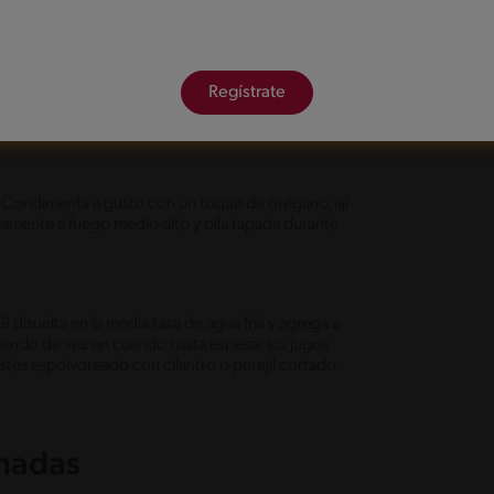
lla con el ajo durante unos segundos hasta ablandar.
Regístrate
eja cocinar durante 7 minutos a fuego medio y
o. Condimenta a gusto con un toque de orégano, ají
uevamente a fuego medio-alto y olla tapada durante
uelta en la media taza de agua fría y agrega a
iendo de vez en cuando hasta espesar los jugos
stes espolvoreado con cilantro o perejil cortado
onadas