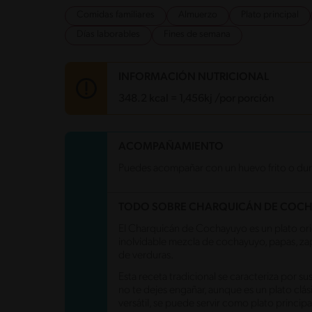
Comidas familiares
Almuerzo
Plato principal
Días laborables
Fines de semana
INFORMACIÓN NUTRICIONAL
348.2 kcal = 1,456kj /por porción
Carbohidratos
70.7 g
ACOMPAÑAMIENTO
Energía
348.2 kcal
Puedes acompañar con un huevo frito o dur
Grasas
4.6 g
Fibra
8.1 g
Proteína
9 g
TODO SOBRE CHARQUICÁN DE COC
Grasas saturadas
0.6 g
Sodio
657.6 mg
El Charquicán de Cochayuyo es un plato origi
Azúcares
5.5 g
inolvidable mezcla de cochayuyo, papas, zapa
de verduras.
Esta receta tradicional se caracteriza por su
no te dejes engañar, aunque es un plato clási
versátil, se puede servir como plato princi