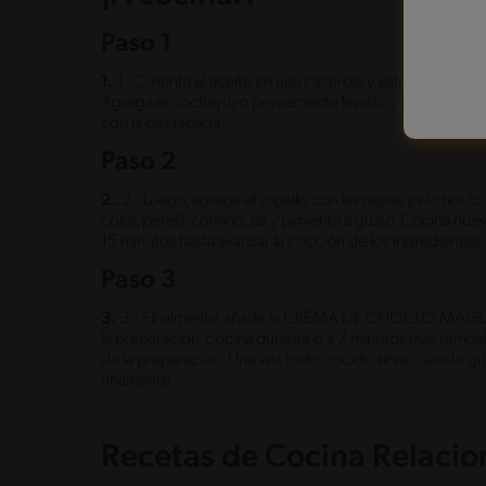
Paso 1
1.
1.- Calienta el aceite en una cacerola y sofríe la cebo
Agrega el cochayuyo previamente lavado y escurrido, d
con la olla tapada.
Paso 2
2.
2.- Luego, agrega el zapallo con las papas y el chocl
color, perejil, comino, sal y pimienta a gusto. Cocina n
15 minutos hasta avanzar la cocción de los ingredientes.
Paso 3
3.
3.- Finalmente, añade la CREMA DE CHOCLO MAGGI dis
la preparación, cocina durante 6 a 7 minutos más remov
de la preparación. Una vez todo cocido sirve cuando gu
finamente.
Recetas de Cocina Relaci