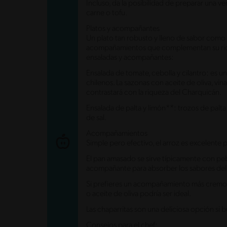
Incluso, da la posibilidad de preparar una v
carne o tofu.
Platos y acompañantes
Un plato tan robusto y lleno de sabor como
acompañamientos que complementan su rique
ensaladas y acompañantes:
Ensalada de tomate, cebolla y cilantro: es
chilenos. La sazonas con aceite de oliva, vina
contrastará con la riqueza del Charquicán.
Ensalada de palta y limón**: trozos de palta
de sal.
Acompañamientos
Simple pero efectivo, el arroz es excelente 
El pan amasado se sirve típicamente con pe
acompañante para absorber los sabores del
Si prefieres un acompañamiento más cremos
o aceite de oliva podría ser ideal.
Las chaparritas son una deliciosa opción si
Consejos para el chef: