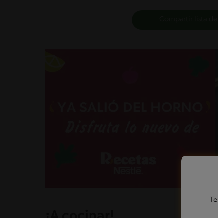
Compartir lista de
Te
¡A cocinar!