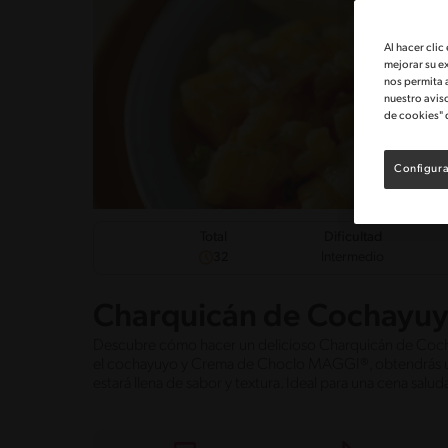
Al hacer clic
mejorar su e
nos permita 
nuestro avis
de cookies" 
Configura
Dificultad
Total
Intermedio
32
Charquicán de Cochayu
Descubre cómo hacer un delicioso Charquicán de Cochay
el cochayuyo y Crema de Choclo MAGGI®, obtendrás una
estará llena de sabor y textura. Ideal para una cena salud