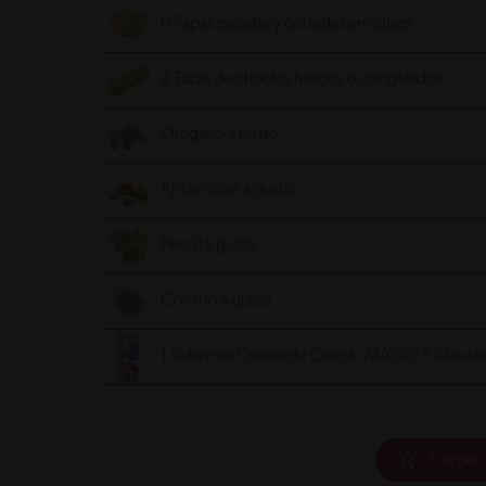
6 Papas peladas y cortadas en cubos
2 Tazas de choclos frescos o congelados
Orégano a gusto
Ají de color a gusto
Perejil a gusto
Comino a gusto
1 Sobre de Crema de Choclo MAGGI® (disuelto e
Cargar 