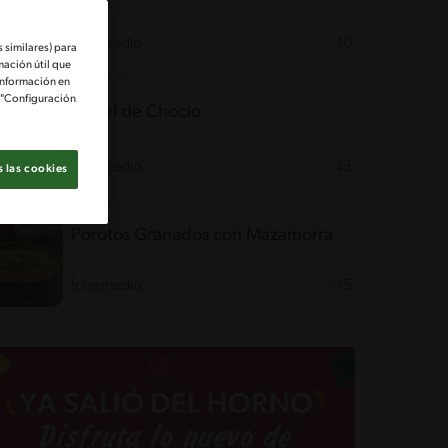
Intermedio
40'
 similares) para
mación útil que
información en
e "Configuración
Pastel de Choclo
Intermedio
43'
 las cookies
Porotos Granados con Mazamorra
Intermedio
45'