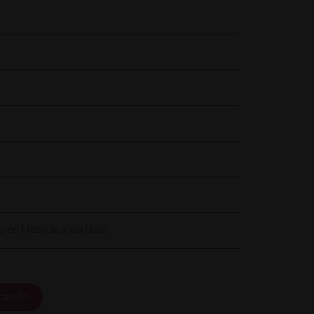
n 1 taza de agua tibia)
carrito