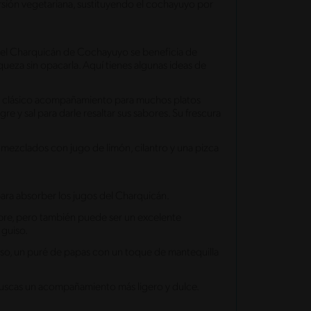
ersión vegetariana, sustituyendo el cochayuyo por
 el Charquicán de Cochayuyo se beneficia de
za sin opacarla. Aquí tienes algunas ideas de
 un clásico acompañamiento para muchos platos
gre y sal para darle resaltar sus sabores. Su frescura
 mezclados con jugo de limón, cilantro y una pizca
para absorber los jugos del Charquicán.
bre, pero también puede ser un excelente
 guiso.
o, un puré de papas con un toque de mantequilla
 buscas un acompañamiento más ligero y dulce.