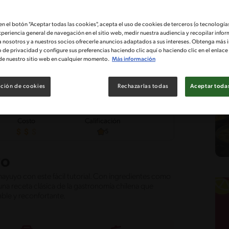
 en el botón "Aceptar todas las cookies", acepta el uso de cookies de terceros (o tecnologías
xperiencia general de navegación en el sitio web, medir nuestra audiencia y recopilar infor
a nosotros y a nuestros socios ofrecerle anuncios adaptados a sus intereses. Obtenga más 
o de privacidad y configure sus preferencias haciendo clic aquí o haciendo clic en el enlac
de nuestro sitio web en cualquier momento.
Más información
ción de cookies
Rechazarlas todas
Aceptar todas
Costo
Calificación
5
yo
uyo con este fácil tutorial. Con ingredientes como
 receta clásica de la gastronomía chilena que
able y reconfortante.