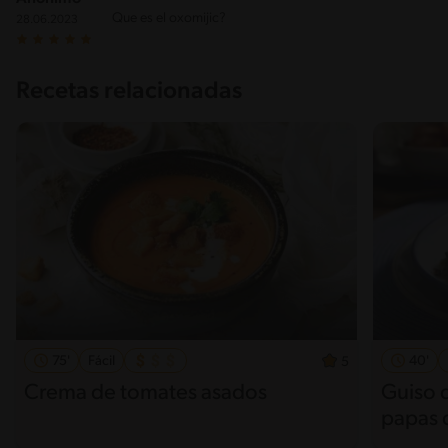
Que es el oxomijic?
28.06.2023
Recetas relacionadas
75'
Fácil
40'
5
Crema de tomates asados
Guiso d
papas 