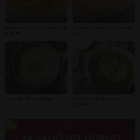
2g / 0%
Energykilocalories
94g / 4%
Fácil
33'
Intermedio
32'
Saturedfat
Potage de Zapallo y Zanahoria al
Crema de Zapallo y Manzana al
3g / 0%
Jengibre
Curry
Azúcares
0g / %
Sodio
557g / 0%
Salt
1.3g / %
Fácil
30'
Fácil
30'
Crema de Puerros y Papa
Crema de brócoli, arvejas y
espinaca