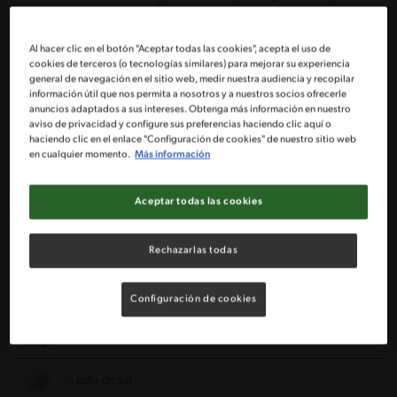
Ingredientes
Al hacer clic en el botón "Aceptar todas las cookies", acepta el uso de
cookies de terceros (o tecnologías similares) para mejorar su experiencia
general de navegación en el sitio web, medir nuestra audiencia y recopilar
información útil que nos permita a nosotros y a nuestros socios ofrecerle
Porciones: 4
anuncios adaptados a sus intereses. Obtenga más información en nuestro
aviso de privacidad y configure sus preferencias haciendo clic aquí o
haciendo clic en el enlace "Configuración de cookies" de nuestro sitio web
50 g de cebolla cortada en trozos
en cualquier momento.
Más información
1 diente de ajo
Aceptar todas las cookies
700 g de zapallito italiano en trozos
Rechazarlas todas
150 g de agua
Configuración de cookies
1 Tableta de caldo MAGGI® de verduras
½ cdta de sal