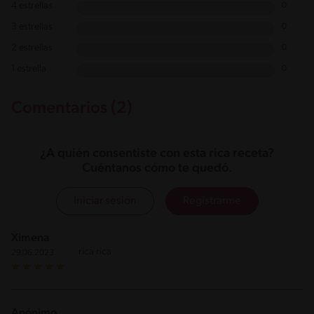
4 estrellas
0
3 estrellas
0
2 estrellas
0
1 estrella
0
Comentarios (2)
¿A quién consentiste con esta rica receta?
Cuéntanos cómo te quedó.
Iniciar sesión
Registrarme
Ximena
rica rica
29.06.2023
Anónimo