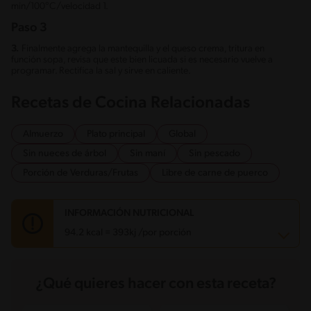
min/100°C/velocidad 1.
Paso 3
3.
Finalmente agrega la mantequilla y el queso crema, tritura en
función sopa, revisa que este bien licuada si es necesario vuelve a
programar. Rectifica la sal y sirve en caliente.
Recetas de Cocina Relacionadas
Almuerzo
Plato principal
Global
Sin nueces de árbol
Sin maní
Sin pescado
Porción de Verduras/Frutas
Libre de carne de puerco
INFORMACIÓN NUTRICIONAL
94.2 kcal = 393kj /por porción
Carbohidratos
8.3 g
¿Qué quieres hacer con esta receta?
Energía
94.2 kcal
Grasas
6.2 g