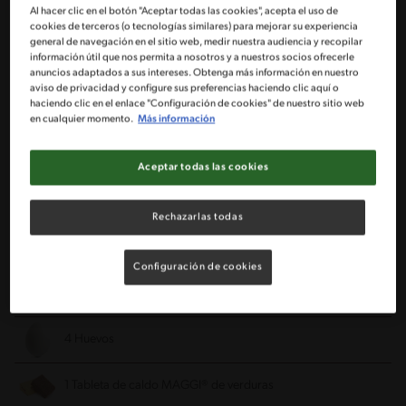
Al hacer clic en el botón "Aceptar todas las cookies", acepta el uso de
cookies de terceros (o tecnologías similares) para mejorar su experiencia
general de navegación en el sitio web, medir nuestra audiencia y recopilar
Ingredientes
información útil que nos permita a nosotros y a nuestros socios ofrecerle
anuncios adaptados a sus intereses. Obtenga más información en nuestro
aviso de privacidad y configure sus preferencias haciendo clic aquí o
Porciones: 5
haciendo clic en el enlace "Configuración de cookies" de nuestro sitio web
en cualquier momento.
Más información
1 Bandeja de champiñones cortados
Aceptar todas las cookies
1 Zapallo italiano mediano cortado en cubos
Rechazarlas todas
1 Taza de cebollín cortado finamente
Configuración de cookies
1 Taza de tomates cherry partidos en cuartos
4 Huevos
1 Tableta de caldo MAGGI® de verduras