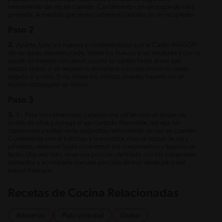
removiendo de vez en cuando. Condimenta con un toque de sal y
pimienta. A medida que vayas salteando júntalas en un recipiente.
Paso 2
2.
Aparte, bate los huevos y condiméntalos con el Caldo MAGGI®
de verduras desmenuzado. Vierte los huevos a las verduras y con la
ayuda de moldes circulares cocina en sartén hasta dorar por
ambos lados, si es necesario termina la cocción en horno hasta
dejarlo al punto. Si no tienes los moldes puedes hacerlo en un
molde rectangular en horno.
Paso 3
3.
3.- Para los camarones, calienta una sartén con un toque de
aceite de oliva y agrega el ajo cortado finamente, agrega los
camarones y saltea unos segundos removiendo de vez en cuando.
Condimenta con el ketchup y la mostaza, más un toque de sal y
pimienta, remueve hasta concentrar los condimentos y ligarlos un
tanto. Una vez listo, sirve una porción de fritata con los camarones
salteados y acompaña con una porción de mix verde para dar
mayor frescura.
Recetas de Cocina Relacionadas
Almuerzo
Plato principal
Global