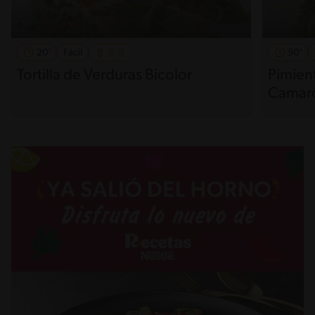
20'
Fácil
50'
Tortilla de Verduras Bicolor
Pimient
Camar