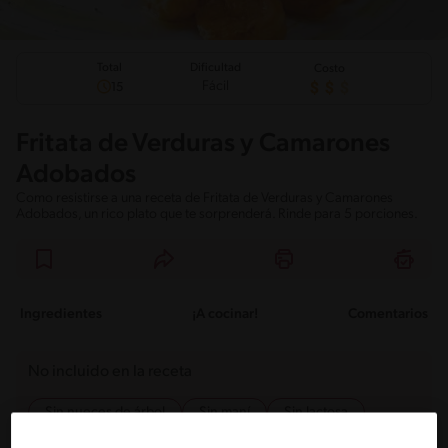
Total
Dificultad
Costo
Fácil
15
Fritata de Verduras y Camarones
Adobados
Como resistirse a una receta de Fritata de Verduras y Camarones
Adobados, un rico plato que te sorprenderá. Rinde para 5 porciones.
Ingredientes
¡A cocinar!
Comentarios
No incluido en la receta
Sin nueces de árbol
Sin maní
Sin lactosa
Sin pescado