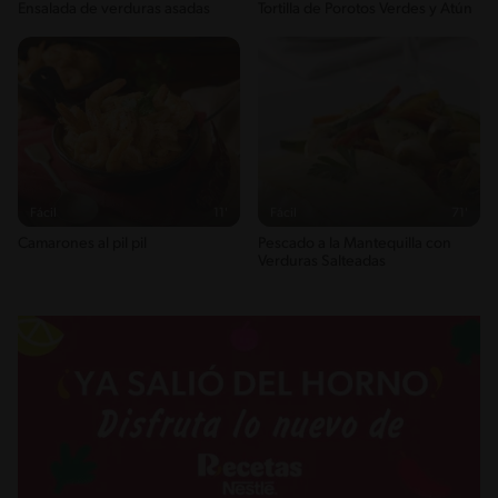
Ensalada de verduras asadas
Tortilla de Porotos Verdes y Atún
1g / 0%
Sugar
6g / 0%
Sodio
921g / 0%
Salt
2.3g / %
Fácil
11'
Fácil
71'
Camarones al pil pil
Pescado a la Mantequilla con
Verduras Salteadas