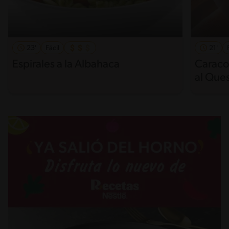
23'
Fácil
21'
Espirales a la Albahaca
Caraco
al Que