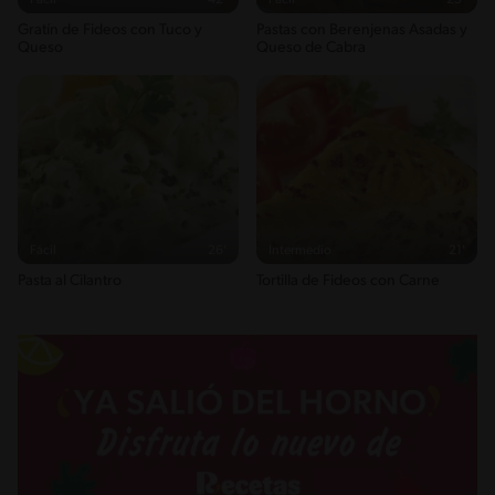
Fácil
42'
Fácil
25'
Saturedfat
Gratín de Fideos con Tuco y
Pastas con Berenjenas Asadas y
14g / 0%
Queso
Queso de Cabra
Sugar
13g / 0%
Sodio
463g / 0%
Salt
1.1g / %
Fácil
26'
Intermedio
21'
Pasta al Cilantro
Tortilla de Fideos con Carne