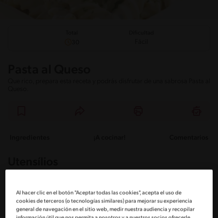
Total
Dificultad
Fácil
30
Pasta al Queso
Que rico, prepara esta receta y podrás disfrutar de una sabrosa Pasta al
Queso.
Ingredientes
¡A cocinar!
Comentarios
Utensílios
Pan
Rallador
Al hacer clic en el botón "Aceptar todas las cookies", acepta el uso de
cookies de terceros (o tecnologías similares) para mejorar su experiencia
general de navegación en el sitio web, medir nuestra audiencia y recopilar
Licuadora
información útil que nos permita a nosotros y a nuestros socios ofrecerle