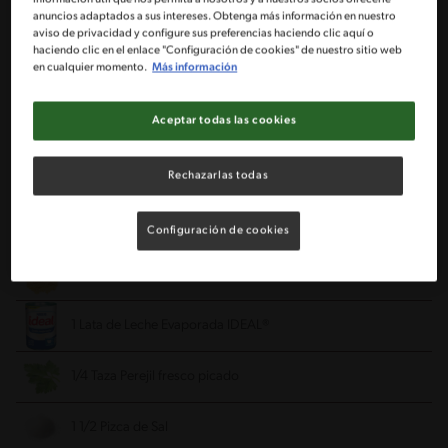
anuncios adaptados a sus intereses. Obtenga más información en nuestro
aviso de privacidad y configure sus preferencias haciendo clic aquí o
haciendo clic en el enlace "Configuración de cookies" de nuestro sitio web
Ingredientes
en cualquier momento.
Más información
Porciones: 4
Aceptar todas las cookies
1 Taza Agua
Rechazarlas todas
1 Paquetes Queso crema
Configuración de cookies
400 Gramos Pasta
tornillo, cocida y escurrida
1 Lata de Leche Evaporada IDEAL®
1/4 Taza Perejil fresco
picado
1 1/2 Pizca de Sal