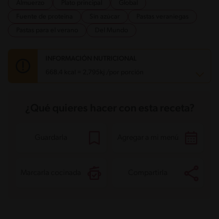
Almuerzo
Plato principal
Global
Fuente de proteina
Sin azúcar
Pastas veraniegas
Pastas para el verano
Del Mundo
INFORMACIÓN NUTRICIONAL
668.4 kcal = 2,795kj /por porción
Carbohidratos
87 g
¿Qué quieres hacer con esta receta?
Energía
668.4 kcal
Grasas
25.4 g
Fibra
3.3 g
Proteína
22 g
Guardarla
Agregar a mi menú
Grasas saturadas
14.3 g
Sodio
463.2 mg
Azúcares
13.7 g
Marcarla cocinada
Compartirla