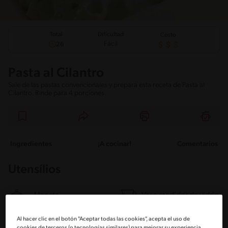
Total
Dificultad
Costo
Fácil
26
Pasta al Cilantro
Sale de las pastas convencionales y prepara esta receta de Pasta al
Cilantro. Rinde para 4 porciones.
Ingredientes
¡A cocinar!
Comentarios
Utensílios
Maceta
Vaso medidor de vidrio
Al hacer clic en el botón "Aceptar todas las cookies", acepta el uso de
Ingredientes
cookies de terceros (o tecnologías similares) para mejorar su experiencia