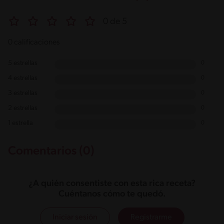
0 de 5
0 calificaciones
5 estrellas
0
4 estrellas
0
3 estrellas
0
2 estrellas
0
1 estrella
0
Comentarios (0)
¿A quién consentiste con esta rica receta?
Cuéntanos cómo te quedó.
Iniciar sesión
Registrarme