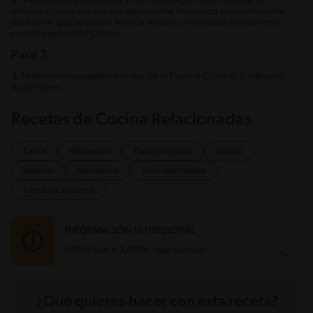
2.
Vierte la salsa en una olla y cocina a fuego medio durante 10
minutos o hasta que espese ligeramente, moviendo constantemente
para evitar que se pegue. Mezcla la salsa con la pasta previamente
cocida y escurrida. Ofrece.
Paso 3
3.
Finalmente ya puedes disfrutar de tu Pasta al Cilantro. Rinde para
4 porciones.
Recetas de Cocina Relacionadas
Cena
Almuerzo
Plato principal
Global
italiano
mexicano
Días laborables
Fines de semana
INFORMACIÓN NUTRICIONAL
596.9 kcal = 2,498kj /por porción
Carbohidratos
55.4 g
¿Qué quieres hacer con esta receta?
Energía
596.9 kcal