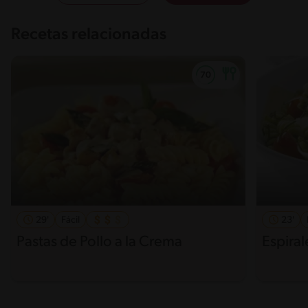
Recetas relacionadas
29'
Fácil
23'
Pastas de Pollo a la Crema
Espiral