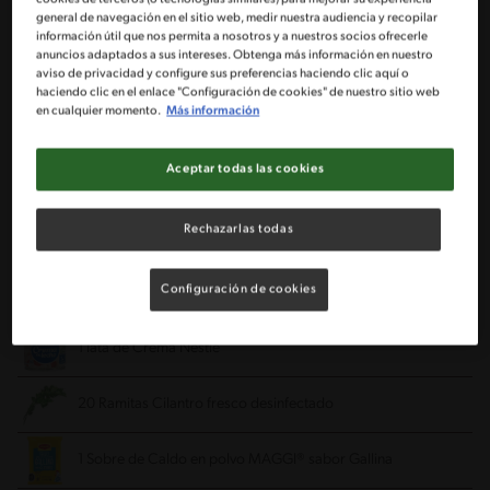
general de navegación en el sitio web, medir nuestra audiencia y recopilar
información útil que nos permita a nosotros y a nuestros socios ofrecerle
Porciones: 4
anuncios adaptados a sus intereses. Obtenga más información en nuestro
aviso de privacidad y configure sus preferencias haciendo clic aquí o
haciendo clic en el enlace "Configuración de cookies" de nuestro sitio web
en cualquier momento.
Más información
2 Cucharadas Mantequilla
Aceptar todas las cookies
1 Cucharada Cebolla
finamente picada
Rechazarlas todas
1 Cucharadita Ajo
finamente picado
Configuración de cookies
1 Lata de Leche Evaporada IDEAL® NESTLÉ®
1 lata de Crema Nestlé
20 Ramitas Cilantro fresco
desinfectado
1 Sobre de Caldo en polvo MAGGI® sabor Gallina