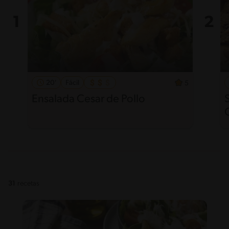
20'
Fácil
5
Ensalada Cesar de Pollo
S
31
recetas