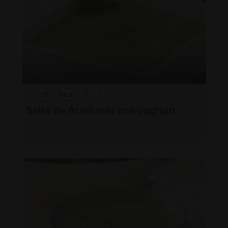
16'
Fácil
Salsa de Aceitunas con yoghurt