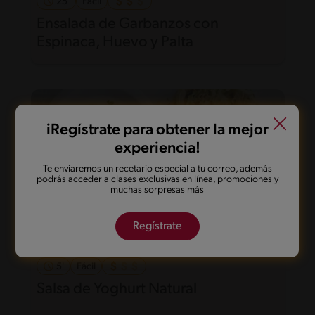
25'
Fácil
Ensalada de Garbanzos con
Espinaca, Huevo y Palta
iRegístrate para obtener la mejor
experiencia!
Te enviaremos un recetario especial a tu correo, además
podrás acceder a clases exclusivas en línea, promociones y
muchas sorpresas más
Regístrate
5'
Fácil
Salsa de Yoghurt Natural