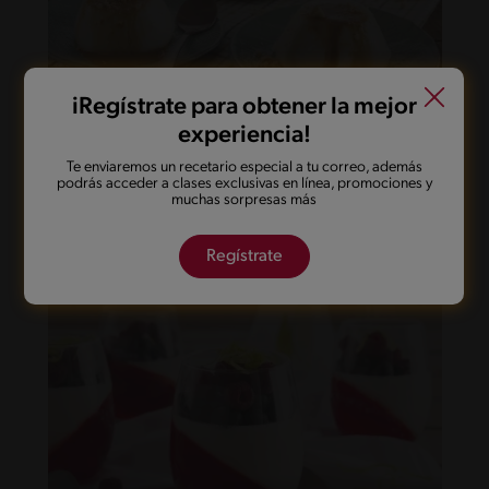
iRegístrate para obtener la mejor
experiencia!
25'
Fácil
Te enviaremos un recetario especial a tu correo, además
podrás acceder a clases exclusivas en línea, promociones y
Panna cotta de Vainilla y salsa de
muchas sorpresas más
Manjar
Regístrate