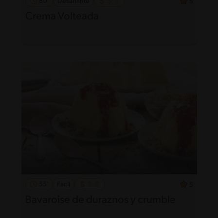
80'
Desafiante
5
Crema Volteada
55'
Fácil
5
Bavaroise de duraznos y crumble