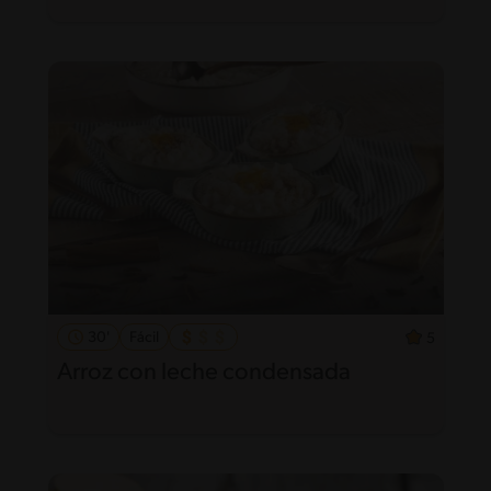
30'
Fácil
5
Arroz con leche condensada