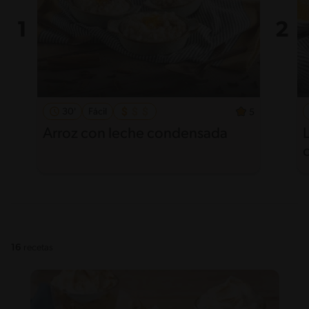
30'
Fácil
5
Arroz con leche condensada
16
recetas