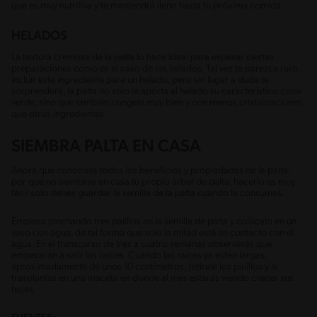
que es muy nutritiva y te mantendrá lleno hasta tu próxima comida.
HELADOS
La textura cremosa de la palta lo hace ideal para espesar ciertas
preparaciones como es el caso de los helados. Tal vez te parezca raro
incluir este ingrediente para un helado, pero sin lugar a duda te
sorprenderá, la palta no solo le aporta al helado su característico color
verde, sino que también congela muy bien y con menos cristalizaciones
que otros ingredientes.
SIEMBRA PALTA EN CASA
Ahora que conociste todos los beneficios y propiedades de la palta,
por qué no siembras en casa tu propio árbol de palta, hacerlo es muy
fácil solo debes guardar la semilla de la palta cuando la consumas.
Empieza pinchando tres palillos en la semilla de palta y colócalo en un
vaso con agua, de tal forma que solo la mitad esté en contacto con el
agua. En el transcurso de tres a cuatro semanas observarás que
empezarán a salir las raíces. Cuando las raíces ya estén largas,
aproximadamente de unos 10 centímetros, retírale los palillos y la
trasplantas en una maceta en donde al mes estarás viendo crecer sus
hojas.