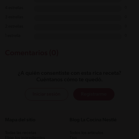
4 estrellas
0
3 estrellas
0
2 estrellas
0
1 estrella
0
Comentarios (0)
¿A quién consentiste con esta rica receta?
Cuéntanos cómo te quedó.
Iniciar sesión
Registrarme
Mapa del sitio
Blog La Cocina Nestlé
Todas las recetas
Todos los artículos
Elige los ingredientes
Tips