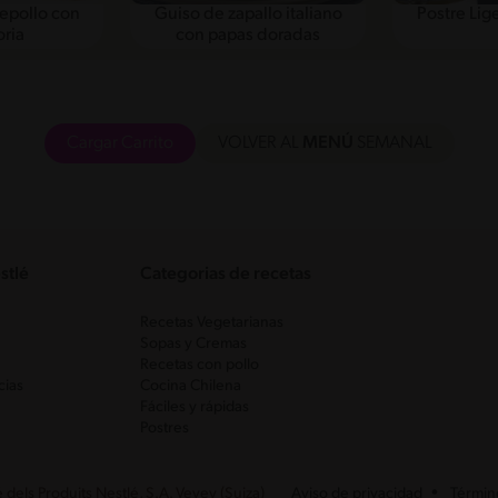
epollo con
Guiso de zapallo italiano
Postre Lig
ria
con papas doradas
Cargar Carrito
VOLVER AL
MENÚ
SEMANAL
stlé
Categorias de recetas
Recetas Vegetarianas
Sopas y Cremas
Recetas con pollo
cias
Cocina Chilena
Fáciles y rápidas
Postres
dels Produits Nestlé, S.A. Vevey (Suiza)
Aviso de privacidad
Términ