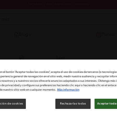
Registrate y descubre nuevos contenidos
Blog
Planear
e la receta y compra los ingredien
 en el botón "Aceptar todas las cookies", acepta el uso de cookies de terceros (o tecnologías
xperiencia general de navegación en el sitio web, medir nuestra audiencia y recopilar infor
a nosotros y a nuestros socios ofrecerle anuncios adaptados a sus intereses. Obtenga más 
Cargar Carrito
o de privacidad y configure sus preferencias haciendo clic aquí o haciendo clic en el enlac
de nuestro sitio web en cualquier momento.
Más información
ción de cookies
Rechazarlas todas
Aceptar todas