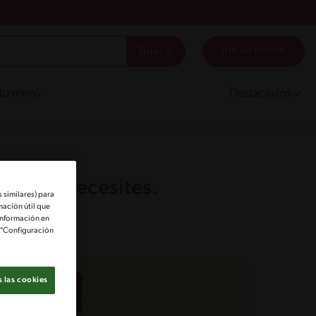
Iniciar sesión
 tu menú
Destacados
tes que necesites.
 similares) para
mación útil que
información en
e "Configuración
 las cookies