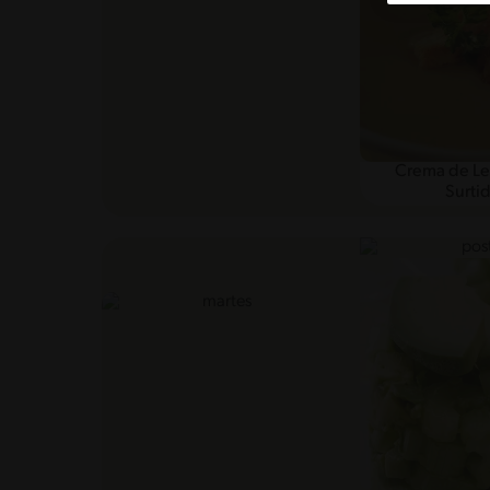
Crema de L
Surti