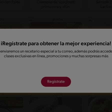
io con Palta
Cremoso de spaghetti
Semola c
primavera y atún
Lactos
iRegístrate para obtener la mejor experiencia!
 enviaremos un recetario especial a tu correo, además podrás accede
clases exclusivas en línea, promociones y muchas sorpresas más
Lechugas,
Curry de Garbanzos con
Cubos hel
Regístrate
ceitunas
Verduras asadas y Arroz
Cranberr
primavera