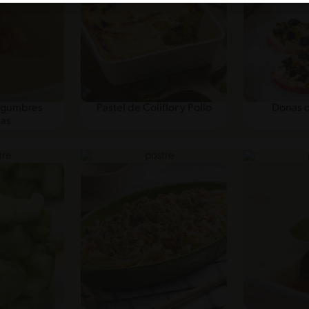
egumbres
Pastel de Coliflor y Pollo
Donas 
das