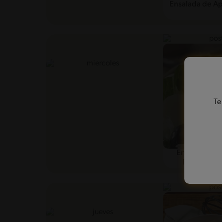
Ensalada de Ap
Te
Ensalada de 
Palmito y A