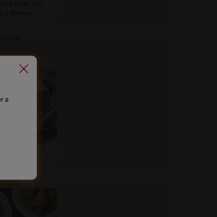
on Leche Sin
a y Berries
r a
ados de Coco,
ies y Plátano