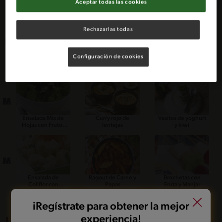
Aceptar todas las cookies
Rechazarlas todas
L
Configuración de cookies
Sopa de Apio con
Pimentón Relleno
Tuti Fruti
Queso y Yogurts
con Pavo y Salsa de
Ajo
M
Ensalada Mix de
Curry rojo de
Vasitos de yoghurt
Hojas con Frutos
lentejas
y kiwi
Secos
M
Ensalada de
Ragout de Carne y
Brochetas con
Coliflor con
Papas
Fruta y Manjar
Pimentón y
Cilantro
iRegístrate para obtener la mejor
experiencia!
J