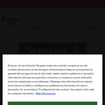
Registrate y descubre nuevos contenidos
Recetas
Blog
Marcas
Mira el detalle de la receta y compra los
Al hacer clic en el botón "Aceptar todas las cookies", acepta el uso de
cookies de terceros (o tecnologías similares) para mejorar su experiencia
ingredientes que necesites.
general de navegación en el sitio web, medir nuestra audiencia y recopilar
información útil que nos permita a nosotros y a nuestros socios ofrecerle
anuncios adaptados a sus intereses. Obtenga más información en nuestro
Cargar Carrito
aviso de privacidad y configure sus preferencias haciendo clic aquí o
haciendo clic en el enlace "Configuración de cookies" de nuestro sitio web
en cualquier momento.
Más información