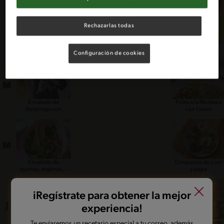
L
Rechazarlas todas
Ensalada de
Receta de Ajiaco
Lechuga
con MAGGI®
Configuración de cookies
M
Ensalada de
Pollo a la Mostaza
Betarraga con
con Limón
Cebolla
M
Ensalada de
Croquetas de jurel
quinoa, espinaca,
y papa
granada y
almendras
iRegístrate para obtener la mejor
J
experiencia!
Espárragos Frescos
Porotos con Mote
Te enviaremos un recetario especial a tu correo, además