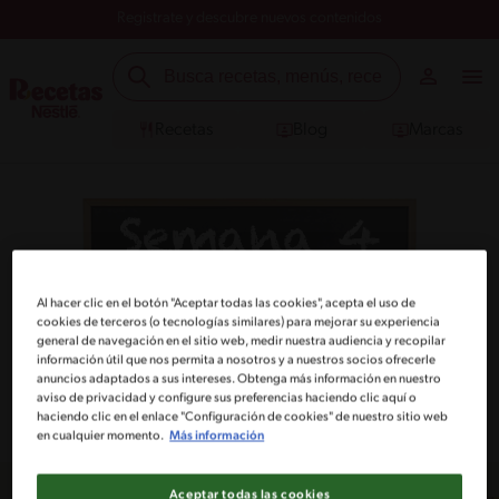
Registrate y descubre nuevos contenidos
Recetas
Blog
Marcas
Mira el detalle de la receta y compra los
Al hacer clic en el botón "Aceptar todas las cookies", acepta el uso de
cookies de terceros (o tecnologías similares) para mejorar su experiencia
ingredientes que necesites.
general de navegación en el sitio web, medir nuestra audiencia y recopilar
información útil que nos permita a nosotros y a nuestros socios ofrecerle
anuncios adaptados a sus intereses. Obtenga más información en nuestro
aviso de privacidad y configure sus preferencias haciendo clic aquí o
Cargar Carrito
haciendo clic en el enlace "Configuración de cookies" de nuestro sitio web
en cualquier momento.
Más información
Aceptar todas las cookies