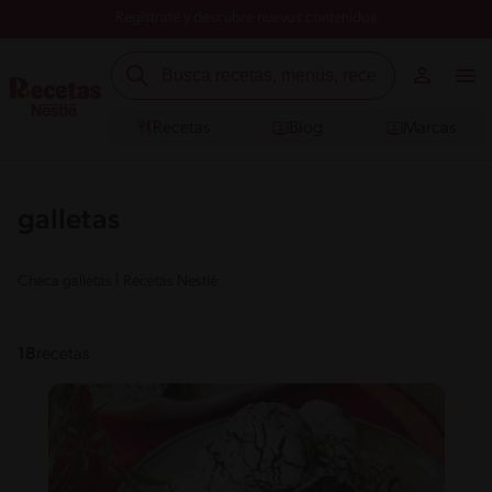
Registrate y descubre nuevos contenidos
Recetas
Blog
Marcas
galletas
Checa galletas | Recetas Nestlé
18
recetas