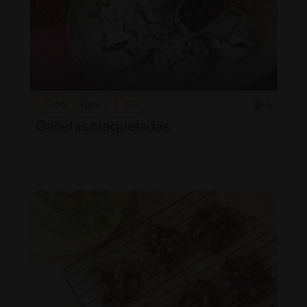
55'
Fácil
5
Galletas craqueladas