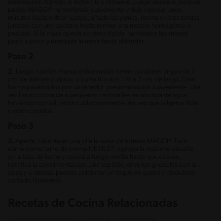
mantequilla. Agrega la leche fría y remueve. Luego añade el puré de
papas MAGGI® removiendo suavemente y deja reposar unos
minutos hasta enfriar. Luego, añade las yemas, harina en tres tandas
juntado con una cuchara hasta formar una mezcla homogénea y
pastosa. Si la masa queda un tanto rígida, humedece tus manos
poco a poco y manipula la masa hasta ablandar.
Paso 2
2.
Luego, con las manos enharinadas forma cordones largos de 1
cm. de diámetro aprox. y corta trocitos 1 ½ a 2 cm. de largo. Dale
forma pasándolos por un tenedor presionándolos suavemente. Una
vez listos cocina de a pequeñas cantidades en abundante agua
hirviendo con sal, retira cuidadosamente una vez que salgan a flote
y estén cocidos.
Paso 3
3.
Aparte, calienta en una olla la salsa de tomate MAGGI® Tuco
carne con el tarro de crema NESTLÉ®, agrega la maicena disuelta
en la taza de leche y cocina a fuego medio hasta que espese,
rectifica la condimentación. Una vez listo, sirve los gnocchis con la
salsa y si deseas puedes adicionar un toque de queso y ciboulette
cortado finamente.
Recetas de Cocina Relacionadas