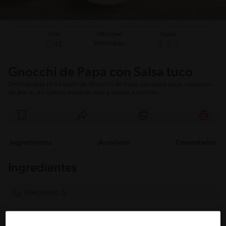
Total
Dificultad
Costo
Intermedio
32
Gnocchi de Papa con Salsa tuco
Disfruta esta rica receta de Gnocchi de Papa con salsa tuco, sabrosos
de por si, así que no esperes más y vamos a cocinar.
Ingredientes
¡A cocinar!
Comentarios
Ingredientes
Porciones: 5
Para los Gnocchis: