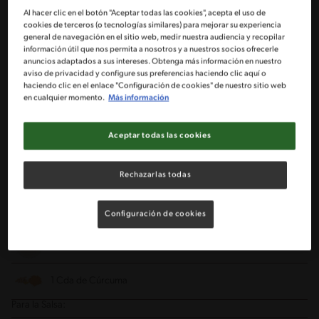
Al hacer clic en el botón "Aceptar todas las cookies", acepta el uso de
cookies de terceros (o tecnologías similares) para mejorar su experiencia
1/2 Taza de Agua Caliente
general de navegación en el sitio web, medir nuestra audiencia y recopilar
información útil que nos permita a nosotros y a nuestros socios ofrecerle
anuncios adaptados a sus intereses. Obtenga más información en nuestro
1 Cdta de sal
aviso de privacidad y configure sus preferencias haciendo clic aquí o
haciendo clic en el enlace "Configuración de cookies" de nuestro sitio web
en cualquier momento.
Más información
1 Cdta colmada de Mantequilla
1 Taza de leche entera
Aceptar todas las cookies
1 Puré de Papas MAGGI® (125 g)
Rechazarlas todas
2 Yemas de huevo
Configuración de cookies
2 Tazas de Harina Cernida
1 Cda de Cúrcuma
Para la Salsa: