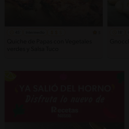
45'
Intermedio
18'
5
Quiche de Papas con Vegetales
Gnocch
verdes y Salsa Tuco