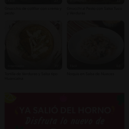
Fácil
27'
Intermedio
35'
Saturedfat
Gnocchis de coliflor con crema y
Gnocchi al Pesto con Salsa Tuco
10g / 0%
pesto
y Verduras
Sugar
8g / 0%
Sodio
551g / 0%
Salt
1.3g / %
Intermedio
35'
Fácil
65'
Tortilla de Verduras y Salsa tipo
Ñoquis en Salsa de Nueces
Huancaína