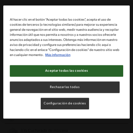
3 Tazas de quinoa
Al hacer clic en el botón "Aceptar todas las cookies", acepta el uso de
1 Bandeja de champiñones
cookies de terceros (o tecnologías similares) para mejorar su experiencia
general de navegación en el sitio web, medir nuestra audiencia y recopilar
información útil que nos permita a nosotros y a nuestros socios ofrecerle
1 Brocoli cortado en pequeñas ramitas
anuncios adaptados a sus intereses. Obtenga más información en nuestro
aviso de privacidad y configure sus preferencias haciendo clic aquí o
haciendo clic en el enlace "Configuración de cookies" de nuestro sitio web
1 Diente de Ajo
en cualquier momento.
Más información
1 Paquete de tomates cherry partidos en mitades
Aceptar todas las cookies
2 Tazas de choclo cocido
Rechazarlas todas
1 Sobre de salsa blanca MAGGI®
Configuración de cookies
2 Tazas de leche descremada
1 ½ Cucharada de maicena