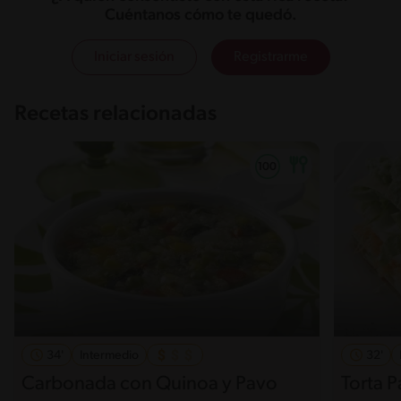
Cuéntanos cómo te quedó.
Iniciar sesión
Registrarme
Recetas relacionadas
34'
Intermedio
32'
Carbonada con Quinoa y Pavo
Torta 