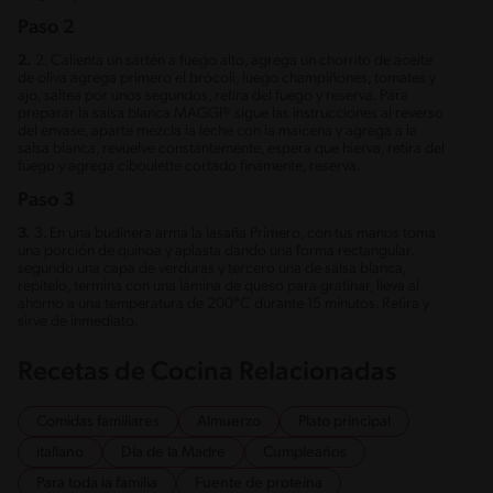
Paso 2
2.
2. Calienta un sartén a fuego alto, agrega un chorrito de aceite
de oliva agrega primero el brócoli, luego champiñones, tomates y
ajo, saltea por unos segundos, retira del fuego y reserva. Para
preparar la salsa blanca MAGGI® sigue las instrucciones al reverso
del envase, aparte mezcla la leche con la maicena y agrega a la
salsa blanca, revuelve constantemente, espera que hierva, retira del
fuego y agrega ciboulette cortado finamente, reserva.
Paso 3
3.
3. En una budinera arma la lasaña Primero, con tus manos toma
una porción de quinoa y aplasta dando una forma rectangular.
segundo una capa de verduras y tercero una de salsa blanca,
repítelo, termina con una lámina de queso para gratinar, lleva al
ahorno a una temperatura de 200°C durante 15 minutos. Retira y
sirve de inmediato.
Recetas de Cocina Relacionadas
Comidas familiares
Almuerzo
Plato principal
italiano
Día de la Madre
Cumpleaños
Para toda la familia
Fuente de proteina