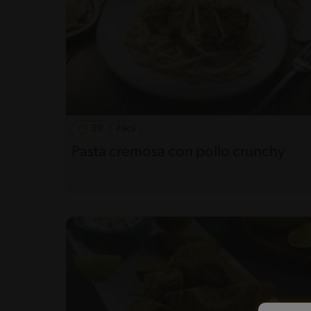
39'
Fácil
Pasta cremosa con pollo crunchy