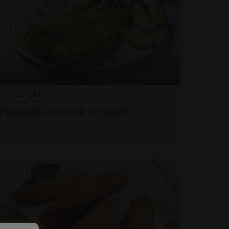
20'
Fácil
Pescado crocante con puré