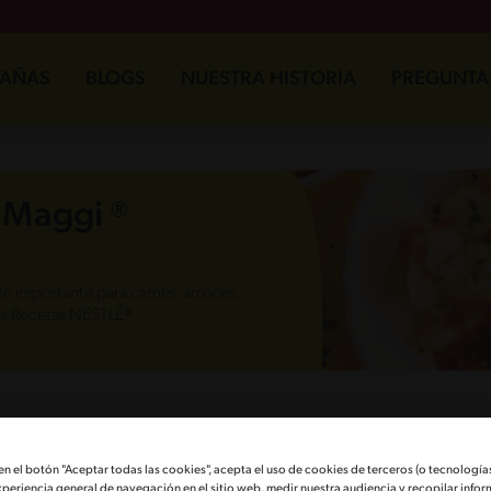
AÑAS
BLOGS
NUESTRA HISTORIA
PREGUNTA
 Maggi ®
e importante para carnes, arroces,
ras Recetas NESTLÉ®
tos Maggi ®
 en el botón "Aceptar todas las cookies", acepta el uso de cookies de terceros (o tecnologías
xperiencia general de navegación en el sitio web, medir nuestra audiencia y recopilar infor