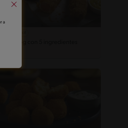
r a
18'
Fácil
Corn Dog con 5 ingredientes