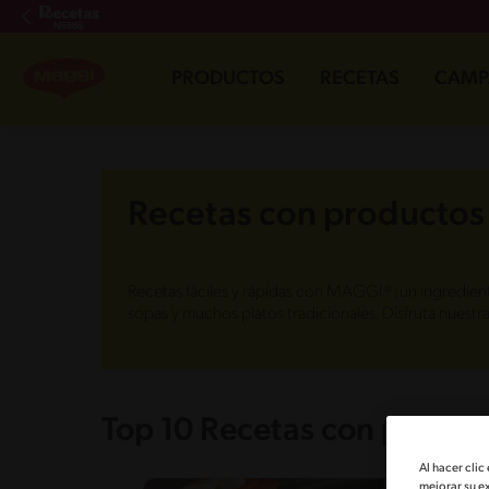
PRODUCTOS
RECETAS
CAMP
Recetas con productos
Recetas fáciles y rápidas con MAGGI®, un ingredient
sopas y muchos platos tradicionales. Disfruta nuest
Top 10 Recetas con produc
Al hacer clic
mejorar su e