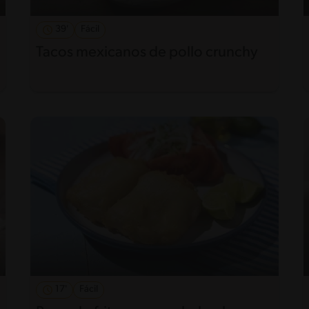
39'
Fácil
Tacos mexicanos de pollo crunchy
17'
Fácil