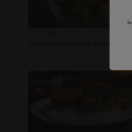
Te
17'
Fácil
Palta crocante con dip de yogurt