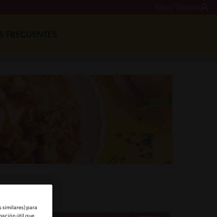
Iniciar Session
S FRECUENTES
 similares) para
mación útil que