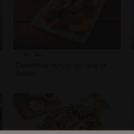
18'
Fácil
Camarones crunchy con salsa de
mango