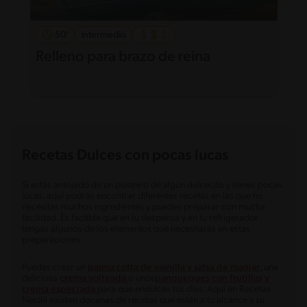
50'
Intermedio
Relleno para brazo de reina
Recetas Dulces con pocas lucas
Si estás antojado de un postre o de algún dulcecito y tienes pocas
lucas, aquí podrás encontrar diferentes recetas en las que no
necesitas muchos ingredientes y puedes preparar con mucha
facilidad. Es factible que en tu despensa y en tu refrigerador
tengas algunos de los elementos que necesitarás en estas
preparaciones.
Puedes crear un
panna cotta de vainilla y salsa de manjar
, una
deliciosa
crema volteada
o unos
panqueques con frutillas y
crema especiada
para que endulces tus días. Aquí en Recetas
Nestlé existen docenas de recetas que están a tu alcance y su