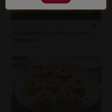
30'
Fácil
5
Panqueques con frutillas y crema
especiada