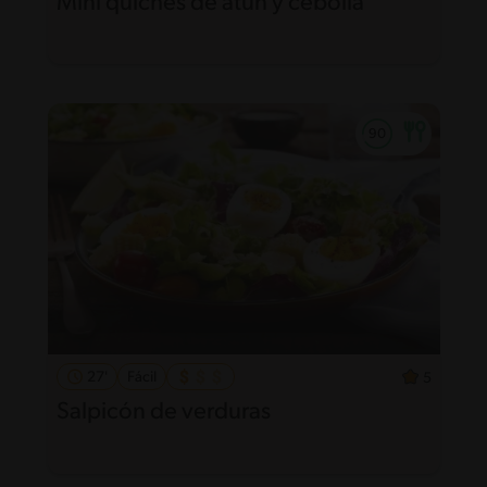
Mini quiches de atún y cebolla
27'
Fácil
5
Salpicón de verduras