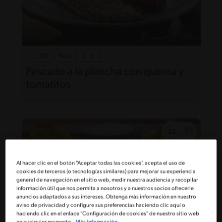
30'
Fácil
Pescado a la plancha con quinoa y
tomatitos
Al hacer clic en el botón "Aceptar todas las cookies", acepta el uso de
cookies de terceros (o tecnologías similares) para mejorar su experiencia
general de navegación en el sitio web, medir nuestra audiencia y recopilar
información útil que nos permita a nosotros y a nuestros socios ofrecerle
anuncios adaptados a sus intereses. Obtenga más información en nuestro
aviso de privacidad y configure sus preferencias haciendo clic aquí o
haciendo clic en el enlace "Configuración de cookies" de nuestro sitio web