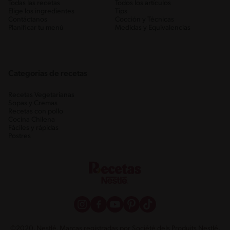
Todas las recetas
Todos los artículos
Elige los ingredientes
Tips
Contáctanos
Cocción y Técnicas
Planificar tu menú
Medidas y Equivalencias
Categorias de recetas
Recetas Vegetarianas
Sopas y Cremas
Recetas con pollo
Cocina Chilena
Fáciles y rápidas
Postres
©2020, Nestlé. Marcas registradas por Société dels Produits Nestlé,