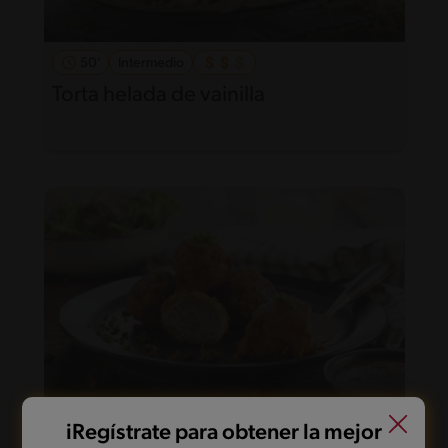
50'
Intermedio
Torta helada de vainilla
iRegístrate para obtener la mejor
35'
Fácil