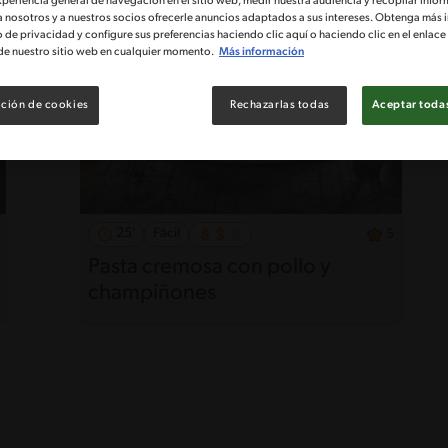
xperiencia general de navegación en el sitio web, medir nuestra audiencia y recopilar infor
a nosotros y a nuestros socios ofrecerle anuncios adaptados a sus intereses. Obtenga más 
o de privacidad y configure sus preferencias haciendo clic aquí o haciendo clic en el enlac
de nuestro sitio web en cualquier momento.
Más información
ción de cookies
Rechazarlas todas
Aceptar todas
25'
Fácil
5
Pasta cremosa con pollo y
champiñones