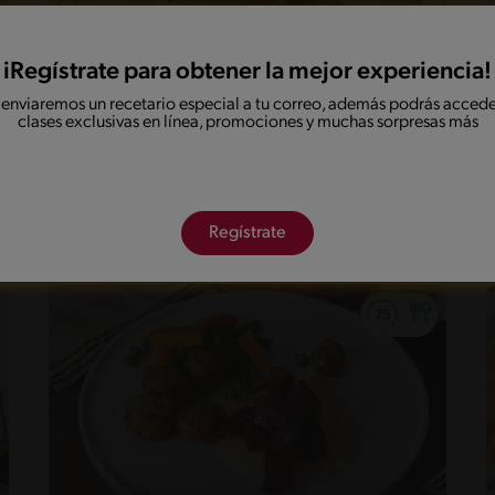
iRegístrate para obtener la mejor experiencia!
 enviaremos un recetario especial a tu correo, además podrás accede
clases exclusivas en línea, promociones y muchas sorpresas más
55'
Intermedio
5
Carne a la olla con crema Cous Cous
y espárragos
Regístrate