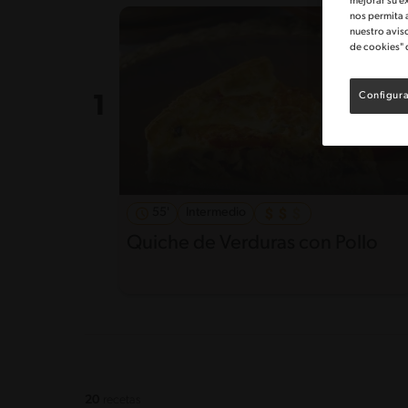
mejorar su e
nos permita 
nuestro avis
de cookies" 
Configura
55'
Intermedio
Quiche de Verduras con Pollo
20
recetas