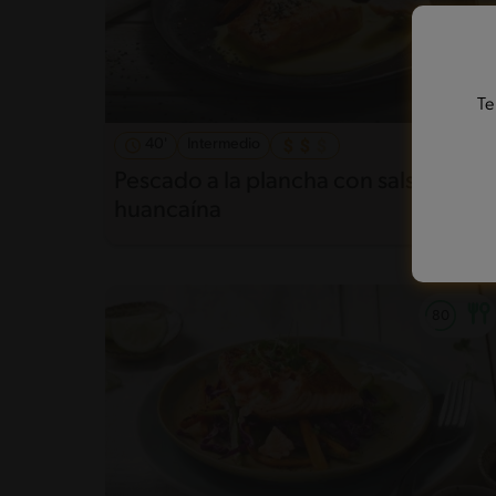
Te
40'
Intermedio
Pescado a la plancha con salsa
huancaína