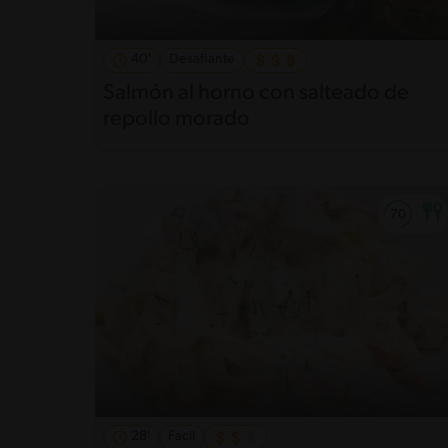
40'
Desafiante
Salmón al horno con salteado de
repollo morado
28'
Fácil