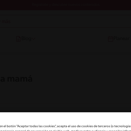
Registrate y descubre nuevos contenidos
Blog
Planear
r a mamá
ebrar a mamá
 en el botón "Aceptar todas las cookies", acepta el uso de cookies de terceros (o tecnologías