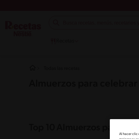
Recetas
Todas las recetas
Almuerzos para celebra
Top 10 Almuerzos para cel
Al hacer clic