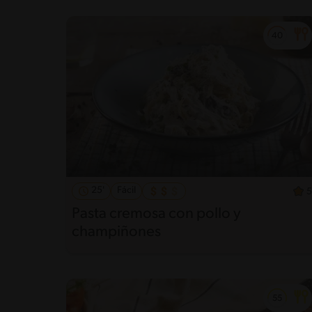
25'
Fácil
5
Pasta cremosa con pollo y
champiñones