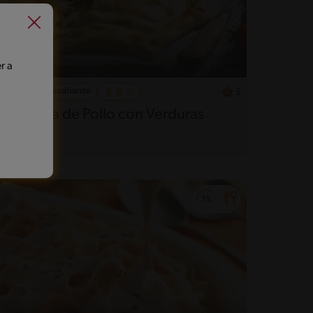
r a
47'
Desafiante
5
Tarta fina de Pollo con Verduras