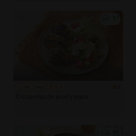
28'
Fácil
5
Croquetas de jurel y papa