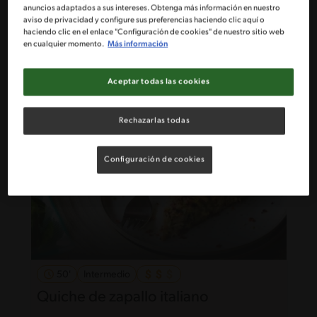
23'
Fácil
anuncios adaptados a sus intereses. Obtenga más información en nuestro
aviso de privacidad y configure sus preferencias haciendo clic aquí o
Bowl de quinoa, pollo y verduras
haciendo clic en el enlace "Configuración de cookies" de nuestro sitio web
en cualquier momento.
Más información
Aceptar todas las cookies
Rechazarlas todas
Configuración de cookies
50'
Intermedio
Quiche de zapallo italiano