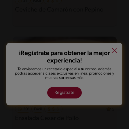
31'
Fácil
Ceviche de Camarón con Pepino
iRegístrate para obtener la mejor
experiencia!
Te enviaremos un recetario especial a tu correo, además
podrás acceder a clases exclusivas en línea, promociones y
muchas sorpresas más
Regístrate
20'
Fácil
5
Ensalada Cesar de Pollo