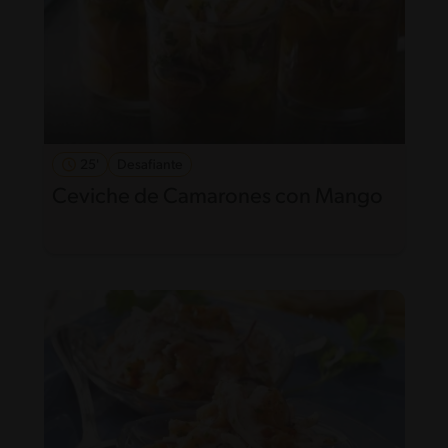
25'
Desafiante
Ceviche de Camarones con Mango