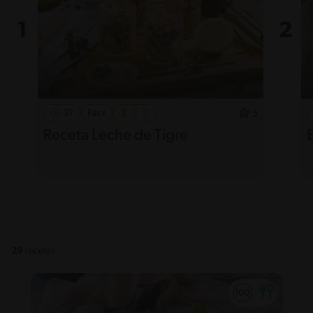
31'
Fácil
5
Receta Leche de Tigre
29
recetas