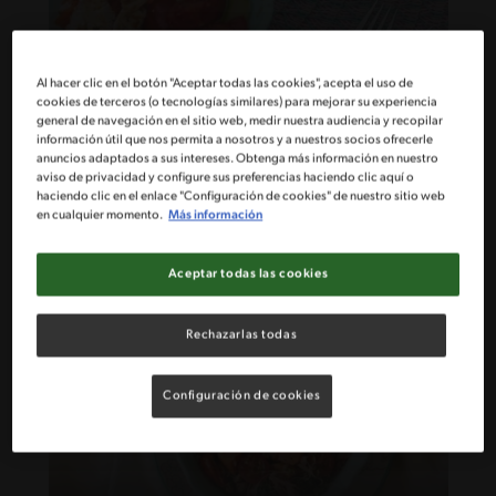
Al hacer clic en el botón "Aceptar todas las cookies", acepta el uso de
cookies de terceros (o tecnologías similares) para mejorar su experiencia
general de navegación en el sitio web, medir nuestra audiencia y recopilar
23'
Fácil
información útil que nos permita a nosotros y a nuestros socios ofrecerle
anuncios adaptados a sus intereses. Obtenga más información en nuestro
Bowl de quinoa, pollo y verduras
aviso de privacidad y configure sus preferencias haciendo clic aquí o
haciendo clic en el enlace "Configuración de cookies" de nuestro sitio web
en cualquier momento.
Más información
Aceptar todas las cookies
Rechazarlas todas
Configuración de cookies