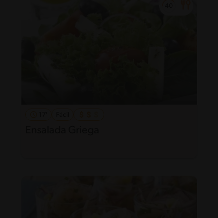
17'
Fácil
Ensalada Griega