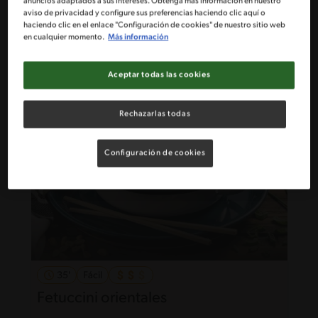
anuncios adaptados a sus intereses. Obtenga más información en nuestro
35'
Fácil
aviso de privacidad y configure sus preferencias haciendo clic aquí o
haciendo clic en el enlace "Configuración de cookies" de nuestro sitio web
Espirales con champiñones y
en cualquier momento.
Más información
ciboulette
Aceptar todas las cookies
Rechazarlas todas
Configuración de cookies
35'
Fácil
Fetuccini orientales