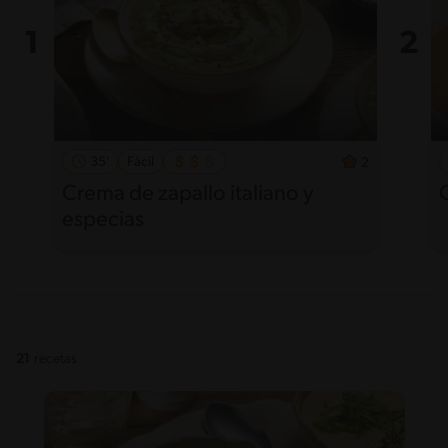
35'
Fácil
2
Crema de zapallo italiano y
especias
21
recetas