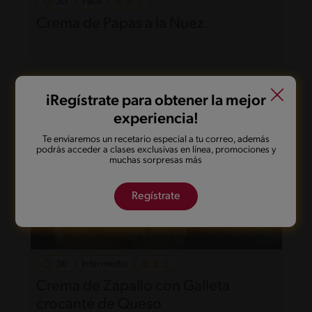
30'
Fácil
Crema de Papas a la Nuez
iRegístrate para obtener la mejor
experiencia!
Te enviaremos un recetario especial a tu correo, además
podrás acceder a clases exclusivas en línea, promociones y
muchas sorpresas más
Regístrate
36'
Intermedio
Crema de Zapallo con Galleta
crocante de Queso