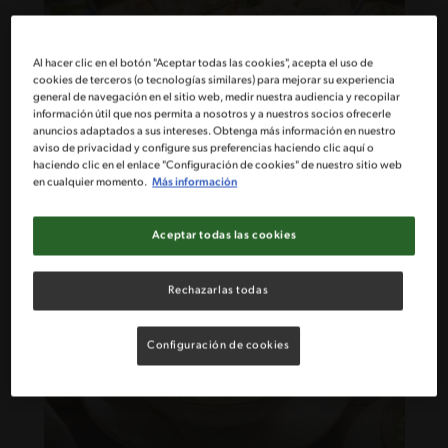
Al hacer clic en el botón "Aceptar todas las cookies", acepta el uso de
cookies de terceros (o tecnologías similares) para mejorar su experiencia
general de navegación en el sitio web, medir nuestra audiencia y recopilar
información útil que nos permita a nosotros y a nuestros socios ofrecerle
40'
Intermedio
anuncios adaptados a sus intereses. Obtenga más información en nuestro
aviso de privacidad y configure sus preferencias haciendo clic aquí o
Pechugas de pollo en salsa cremosa
haciendo clic en el enlace "Configuración de cookies" de nuestro sitio web
de maní
en cualquier momento.
Más información
Aceptar todas las cookies
Rechazarlas todas
Configuración de cookies