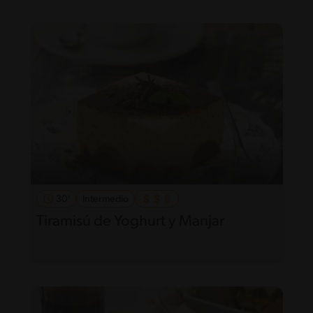
30'
Intermedio
Tiramisú de Yoghurt y Manjar