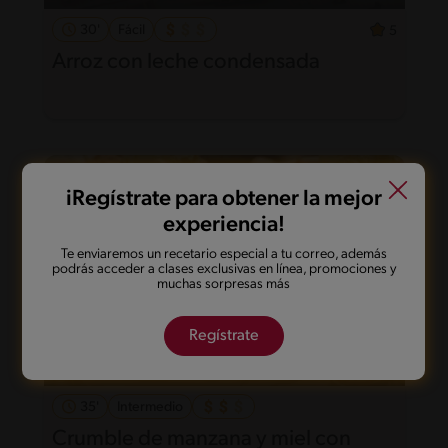
30'
Fácil
5
Arroz con leche condensada
iRegístrate para obtener la mejor
experiencia!
Te enviaremos un recetario especial a tu correo, además
podrás acceder a clases exclusivas en línea, promociones y
muchas sorpresas más
Regístrate
35'
Intermedio
Crumble de manzana y miel con