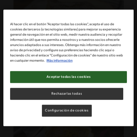
Al hacer clic en el botón "Aceptar todas las cookies", acepta el uso de
cookies de terceros (o tecnologías similares) para mejorar su experiencia
general de navegación en el sitio web, medir nuestra audiencia y recopilar
información útil que nos permita a nosotros y a nuestros socios ofrecerle
anuncios adaptados a sus intereses. Obtenga más información en nuestro
75'
Fácil
5
aviso de privacidad y configure sus preferencias haciendo clic aquí o
Leche asada al café
haciendo clic en el enlace "Configuración de cookies" de nuestro sitio web
en cualquier momento.
Más información
Aceptar todas las cookies
Rechazarlas todas
Configuración de cookies