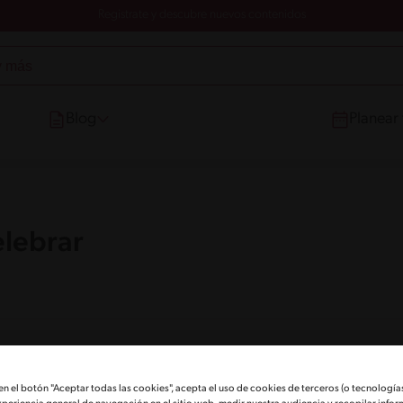
Registrate y descubre nuevos contenidos
Blog
Planear
elebrar
ara celebrar
 en el botón "Aceptar todas las cookies", acepta el uso de cookies de terceros (o tecnologías