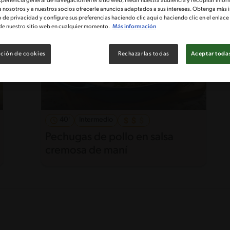
xperiencia general de navegación en el sitio web, medir nuestra audiencia y recopilar infor
a nosotros y a nuestros socios ofrecerle anuncios adaptados a sus intereses. Obtenga más 
o de privacidad y configure sus preferencias haciendo clic aquí o haciendo clic en el enlac
de nuestro sitio web en cualquier momento.
Más información
ción de cookies
Rechazarlas todas
Aceptar todas
40'
Intermedio
Pechugas de pollo en salsa
cremosa de maní