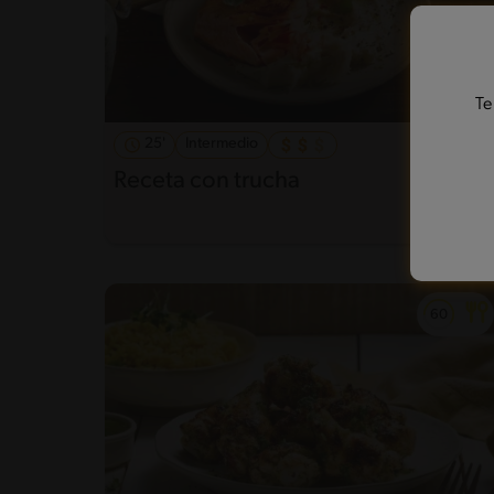
Te
25'
Intermedio
Receta con trucha