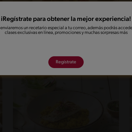
iRegístrate para obtener la mejor experiencia!
 enviaremos un recetario especial a tu correo, además podrás accede
clases exclusivas en línea, promociones y muchas sorpresas más
40'
Intermedio
Risotto de cebada y Betarraga
acompañado de Salteado de Carne
Regístrate