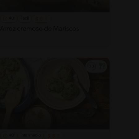
40'
Fácil
Arroz cremoso de Mariscos
40'
Intermedio