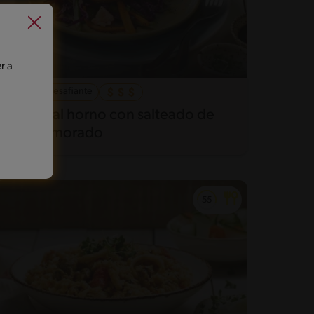
r a
40'
Desafiante
Salmón al horno con salteado de
repollo morado