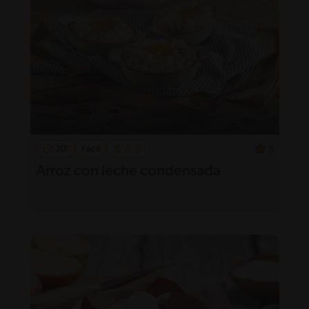
30'
Fácil
5
Arroz con leche condensada