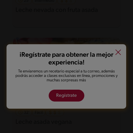
25'
Intermedio
Leche nevada con fruta asada
iRegístrate para obtener la mejor
experiencia!
Te enviaremos un recetario especial a tu correo, además
podrás acceder a clases exclusivas en línea, promociones y
muchas sorpresas más
Regístrate
32'
Fácil
Leche asada vegana