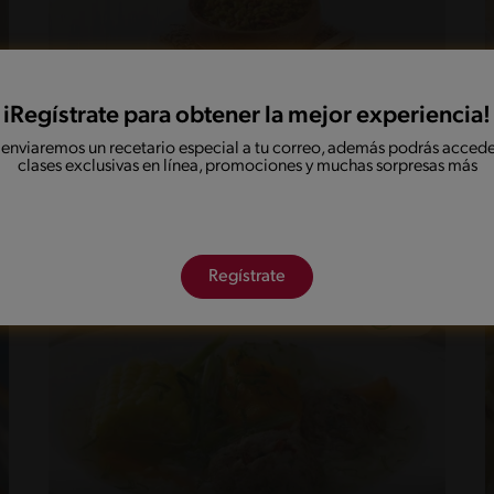
iRegístrate para obtener la mejor experiencia!
25'
Fácil
5
 enviaremos un recetario especial a tu correo, además podrás accede
clases exclusivas en línea, promociones y muchas sorpresas más
Lentejas al Curry
Regístrate