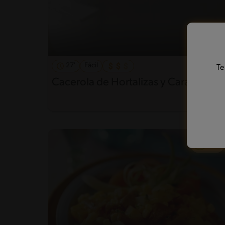
27'
Fácil
Te
Cacerola de Hortalizas y Caracolitos