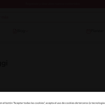
Registrate y descubre nuevos contenidos
Blog
Planear
ggi
on Maggi
 en el botón "Aceptar todas las cookies", acepta el uso de cookies de terceros (o tecnologías