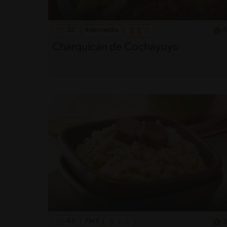
32'
Intermedio
5
Charquicán de Cochayuyo
43'
Fácil
5