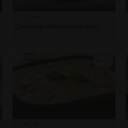
50'
Fácil
Cazuela de Albondigas de Pavo
38'
Fácil