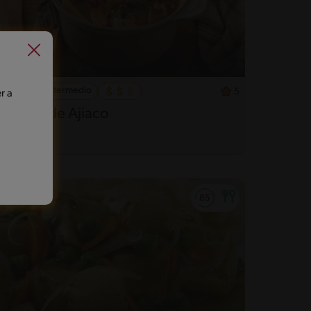
40'
Intermedio
5
r a
Receta de Ajiaco