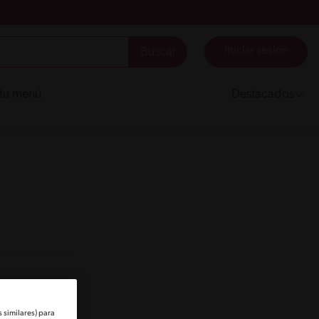
Iniciar sesión
 tu menú
Destacados
 similares) para