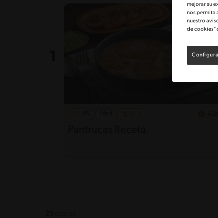
mejorar su e
nos permita 
nuestro avis
de cookies" 
Configura
36'
Fácil
4.8
Pantrucas Receta
23
recetas