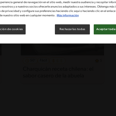
xperiencia general de navegación en el sitio web, medir nuestra audiencia y recopilar infor
a nosotros y a nuestros socios ofrecerle anuncios adaptados a sus intereses. Obtenga más 
o de privacidad y configure sus preferencias haciendo clic aquí o haciendo clic en el enlac
de nuestro sitio web en cualquier momento.
Más información
ción de cookies
Rechazarlas todas
Aceptar todas
50'
Fácil
5
Charquicán receta chilena: el
sabor casero de la abuela