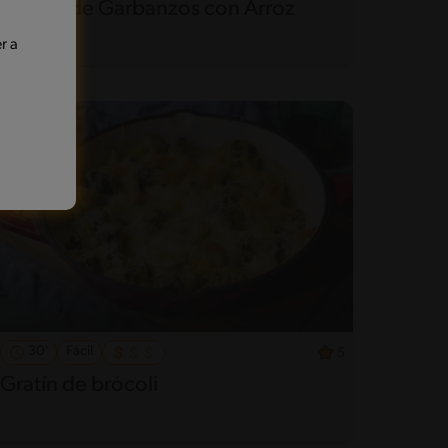
Receta de Garbanzos con Arroz
r a
30'
Fácil
5
Gratín de brócoli