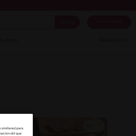
Iniciar sesión
 tu menú
Destacados
 similares) para
mación útil que