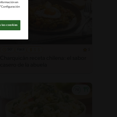
información en
e "Configuración
 las cookies
50'
Fácil
5
Charquicán receta chilena: el sabor
casero de la abuela