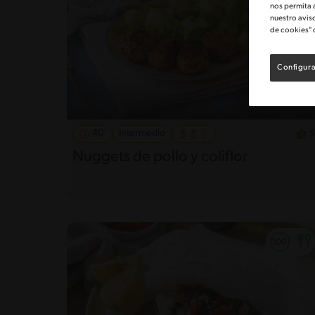
nos permita 
nuestro avis
de cookies" 
Configura
40'
Intermedio
5
Nuggets de pollo y coliflor