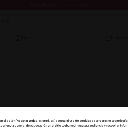
Registrate y descubre nuevos contenidos
Blog
Planear
 en el botón "Aceptar todas las cookies", acepta el uso de cookies de terceros (o tecnologías
xperiencia general de navegación en el sitio web, medir nuestra audiencia y recopilar infor