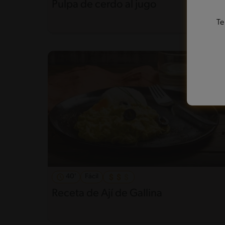
Pulpa de cerdo al jugo
Te
40'
Fácil
Receta de Ají de Gallina