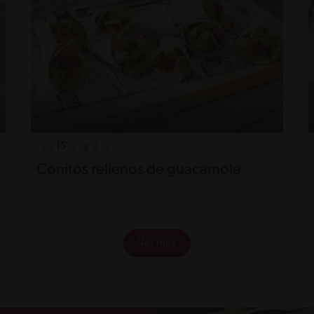
15'
Conitos rellenos de guacamole
Ver más