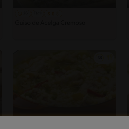
26'
Fácil
Guiso de Acelga Cremoso
34'
Fácil