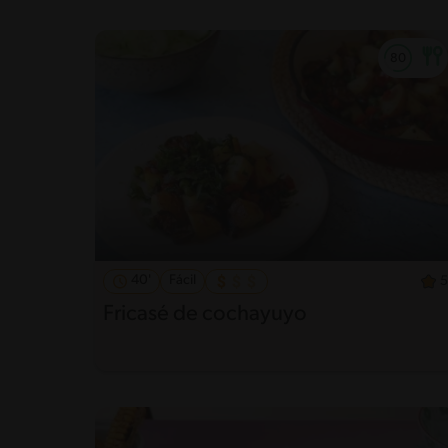
40'
Fácil
5
Fricasé de cochayuyo