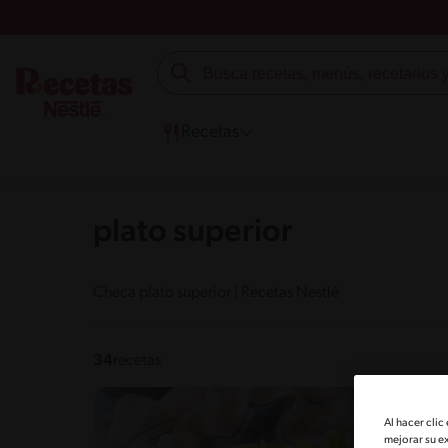
Recetas
plato superior
Checa plato superior | Recetas Nestlé
34
recetas
Al hacer clic
mejorar su e