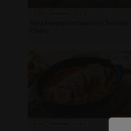
50'
Intermedio
Tarta Integral con Salmón y Tomates
Cherry
55'
Intermedio