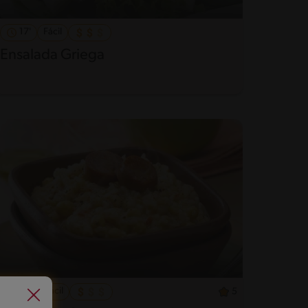
17'
Fácil
Ensalada Griega
43'
Fácil
5