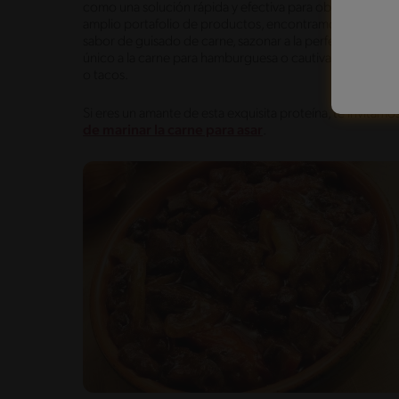
como una solución rápida y efectiva para obtener resul
amplio portafolio de productos, encontramos una versat
sabor de guisado de carne, sazonar a la perfección un co
único a la carne para hamburguesa o cautivar paladares c
o tacos.
Si eres un amante de esta exquisita proteína, te invitam
de marinar la carne para asar
.