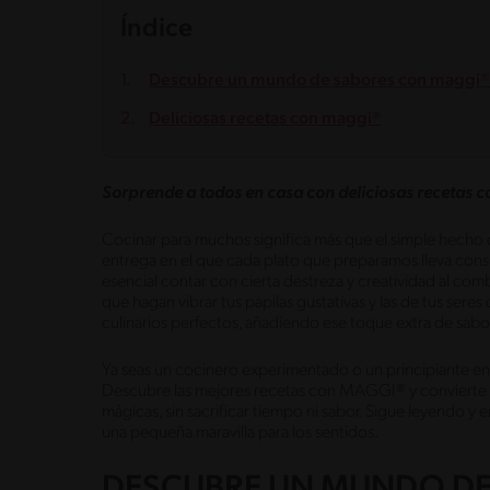
Índice
Descubre un mundo de sabores con maggi®
Deliciosas recetas con maggi®
Sorprende a todos en casa con deliciosas recetas
Cocinar para muchos significa más que el simple hecho 
entrega en el que cada plato que preparamos lleva consig
esencial contar con cierta destreza y creatividad al com
que hagan vibrar tus papilas gustativas y las de tus ser
culinarios perfectos, añadiendo ese toque extra de sabo
Ya seas un cocinero experimentado o un principiante en 
Descubre las mejores recetas con MAGGI® y convierte e
mágicas, sin sacrificar tiempo ni sabor. Sigue leyendo y 
una pequeña maravilla para los sentidos.
DESCUBRE UN MUNDO DE 