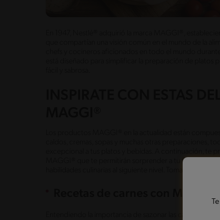
En 1947, Nestlé® adquirió la marca MAGGI®, establecien
que compartían una visión común en el mundo de la alim
chefs y cocineros aficionados en todo el mundo durante
está diseñado para simplificar la preparación de platos 
fácil y sabrosa.
INSPIRATE CON ESTAS DE
MAGGI®
Los productos MAGGI® en la actualidad están compuest
caldos, cremas, sopas y muchas otras preparaciones, t
excepcional a tus platos y bebidas. A continuación, te
MAGGI® que te permitirán sorprender a tu familia con u
habilidades culinarias al siguiente nivel. Toma nota y atr
Recetas de carnes con MAGGI®
Te
Entendiendo la importancia de sazonar las carnes para 