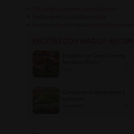
Pollo relleno con papas y salsa Chopsuey
Rollitos de pollo con salsa agridulce
Pechuga rellena de pasta con champiñones y pur
RECETAS CON MAGGI® RECO
Crostinis con Queso Crema,
Tomates y Pesto
Fácil
75'
Canelones de Berenjenas y
aceitunas
Intermedio
45'