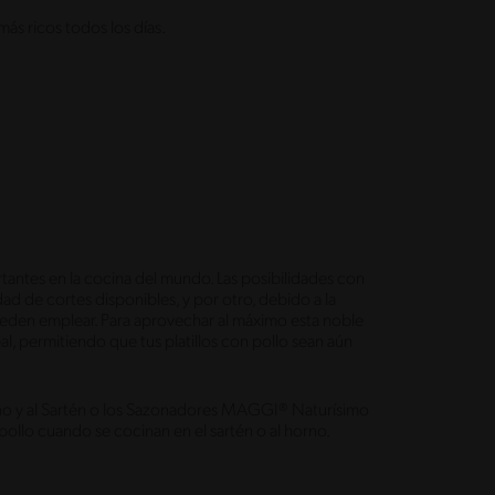
ás ricos todos los días.
rtantes en la cocina del mundo. Las posibilidades con
edad de cortes disponibles, y por otro, debido a la
eden emplear. Para aprovechar al máximo esta noble
al, permitiendo que tus platillos con pollo sean aún
no y al Sartén o los Sazonadores MAGGI® Naturísimo
e pollo cuando se cocinan en el sartén o al horno.
: