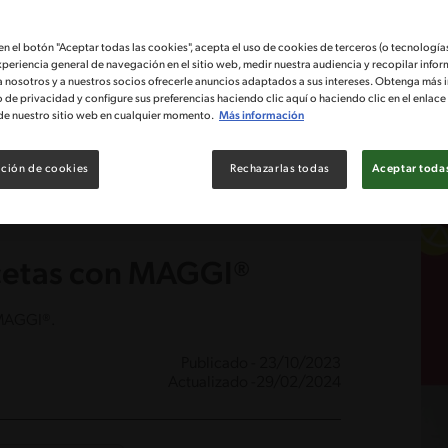
 en el botón "Aceptar todas las cookies", acepta el uso de cookies de terceros (o tecnologías
xperiencia general de navegación en el sitio web, medir nuestra audiencia y recopilar infor
a nosotros y a nuestros socios ofrecerle anuncios adaptados a sus intereses. Obtenga más 
o de privacidad y configure sus preferencias haciendo clic aquí o haciendo clic en el enlac
de nuestro sitio web en cualquier momento.
Más información
ción de cookies
Rechazarlas todas
Aceptar todas
ecetas con MAGGI®
 MAGGI®.
Publicado - 23/10/2023
Actualizado -29/02/2024