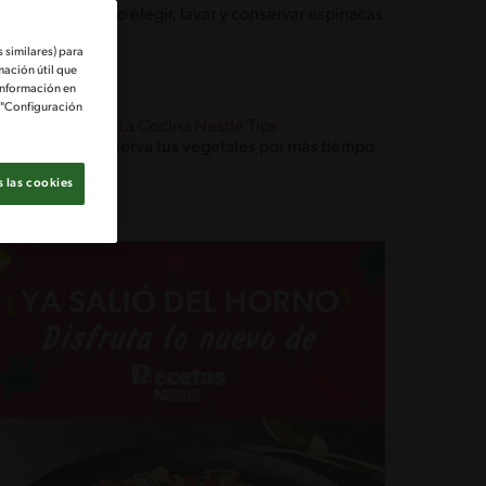
Cómo elegir, lavar y conservar espinacas
 similares) para
mación útil que
información en
e "Configuración
Blog La Cocina Nestlé Tips
Conserva tus vegetales por más tiempo
 las cookies