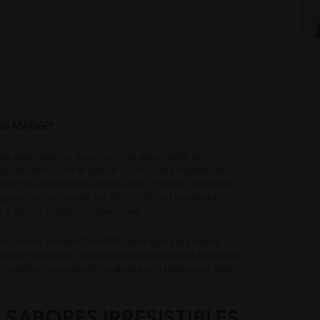
 con MAGGI®.
de alimentarnos; es un acto de amor, dedicación y
o el cariño con el que se cocinó. Para lograrlo, es
binar los ingredientes adecuados, creando así platos
es queridos. Los productos MAGGI® son los aliados
r y amor a todas tus creaciones.
la cocina, Recetas Nestlé® tiene algo para todos.
sos momentos cotidianos en experiencias familiares
encuentra tu inspiración culinaria con platos que serán
SABORES IRRESISTIBLES