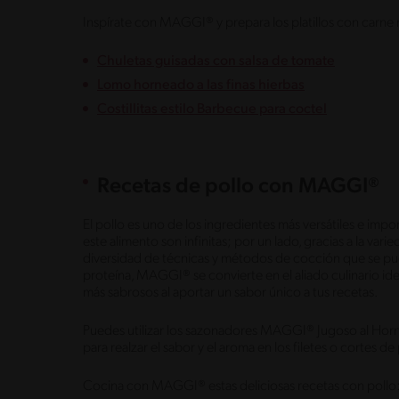
Inspírate con MAGGI® y prepara los platillos con carne m
Chuletas guisadas con salsa de tomate
Lomo horneado a las finas hierbas
Costillitas estilo Barbecue para coctel
Recetas de pollo con MAGGI®
El pollo es uno de los ingredientes más versátiles e impo
este alimento son infinitas; por un lado, gracias a la vari
diversidad de técnicas y métodos de cocción que se pu
proteína, MAGGI® se convierte en el aliado culinario ide
más sabrosos al aportar un sabor único a tus recetas.
Puedes utilizar los sazonadores MAGGI® Jugoso al Hor
para realzar el sabor y el aroma en los filetes o cortes d
Cocina con MAGGI® estas deliciosas recetas con pollo