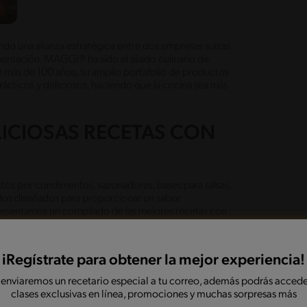
do una alianza estratégica entre dos empresas suizas
entación. MAGGI® ha sido el aliado culinario de
 más de 100 años, su amplio portafolio de productos
prácticos y deliciosos, haciendo que la cocina sea más
LICIOSAS RECETAS CON
os por condimentos, sazonadores, bases para salsas,
odos diseñados para proporcionar un sabor
 presentamos un compilado de las mejores recetas con
na preparación nueva y al mismo tiempo llevar tus
évete a prepararlas.
iRegístrate para obtener la mejor experiencia!
 enviaremos un recetario especial a tu correo, además podrás accede
clases exclusivas en línea, promociones y muchas sorpresas más
realzar su sabor, los productos MAGGI® se presentan