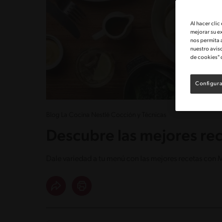
Al hacer clic
mejorar su e
nos permita 
nuestro avis
de cookies" 
Configura
Blog La Cocina Nestlé Cocción y Técnicas
Descubre las mejores r
Dale variedad a tu menú con las mejores recetas con