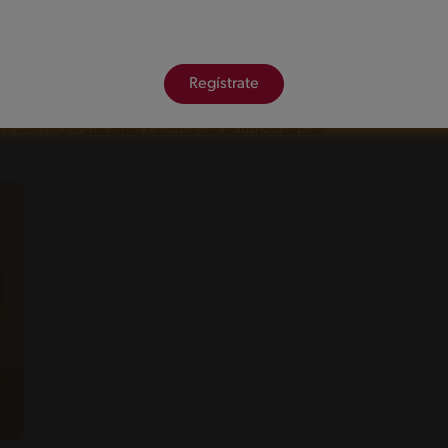
tados deliciosos en menos tiempo. Dentro de su
ilidad y conveniencia que nos permite robustecer el
rte de carne para una parrillada, añadirle un toque
on las carnes que se utilizan como relleno en arepas
Regístrate
os a que hagas
clic aquí y conozcas la importancia