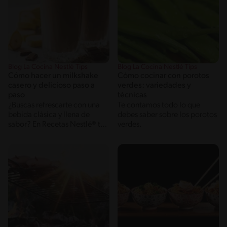
Blog La Cocina Nestlé Tips
Blog La Cocina Nestlé Tips
Cómo hacer un milkshake
Cómo cocinar con porotos
casero y delicioso paso a
verdes: variedades y
paso
técnicas
¿Buscas refrescarte con una
Te contamos todo lo que
bebida clásica y llena de
debes saber sobre los porotos
sabor? En Recetas Nestlé® te
verdes.
enseñamos cómo hacer un
milkshake casero que superará
cualquier versión de
restaurante. Esta bebida, que
combina la cremosidad del
helado Savory® con la dulzura
inigualable de la Leche
Condensada Nestlé®, es
perfecta para disfrutar en
familia o sorprender a tus