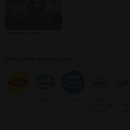
Recetario de postres
Descubre recetas con...
MAGGI®
Savory
Crema Nestlé®
Leche
Polvo
Evaporada Ideal
horn
Nestlé®
Imper