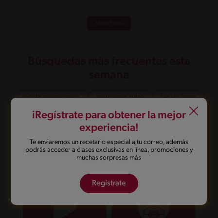
More Posts
Búsquedas más frecuentes esta
semana
receta panqueques
merengue suizo
pie de limon
porotos con rienda
carbonada
crema de zapallo
iRegístrate para obtener la mejor
experiencia!
Te enviaremos un recetario especial a tu correo, además
podrás acceder a clases exclusivas en línea, promociones y
Videos en línea
Regístrate y mira
muchas sorpresas más
nuestros
beneficios
Regístrate