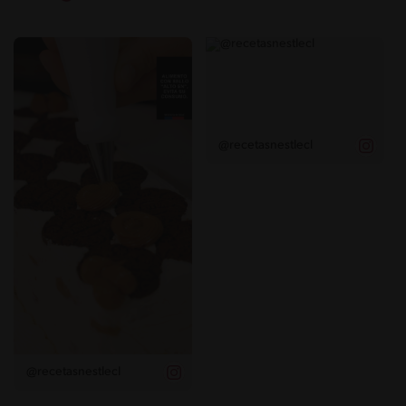
@recetasnestlecl
@recetasnestlecl