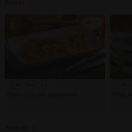
Pastas
35'
Fácil
35'
Pasta rosa con camarones
Pasta a
Postres