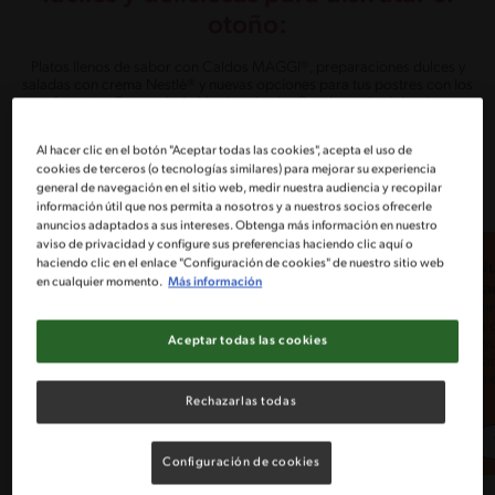
otoño:
Platos llenos de sabor con Caldos MAGGI®, preparaciones dulces y
saladas con crema Nestlé® y nuevas opciones para tus postres con los
formatos Doypack de Manjar y Leche Condensada. Además,
organízate con nuestro menú semanal y simplifica tus comidas del día a
día.
Al hacer clic en el botón "Aceptar todas las cookies", acepta el uso de
cookies de terceros (o tecnologías similares) para mejorar su experiencia
general de navegación en el sitio web, medir nuestra audiencia y recopilar
información útil que nos permita a nosotros y a nuestros socios ofrecerle
anuncios adaptados a sus intereses. Obtenga más información en nuestro
aviso de privacidad y configure sus preferencias haciendo clic aquí o
haciendo clic en el enlace "Configuración de cookies" de nuestro sitio web
Leche Condensada
Manjar Nestlé
Nu
en cualquier momento.
Más información
Disfruta todo lo rico con
Nestlé
La
nuestro único Manjar Nestlé
Cocina deliciosas recetas
Ta
y haz tu vida mas dulce con
dulces con leche
la 
el #1 en ventas de Chile. Mira
Aceptar todas las cookies
condensada Nestlé, la
ayu
nuestras ideas para todos
preferida y mas querida por
ca
los días.
todos los consumidores en
pr
Chile.
Rechazarlas todas
Ver más!
Ver más!
Configuración de cookies