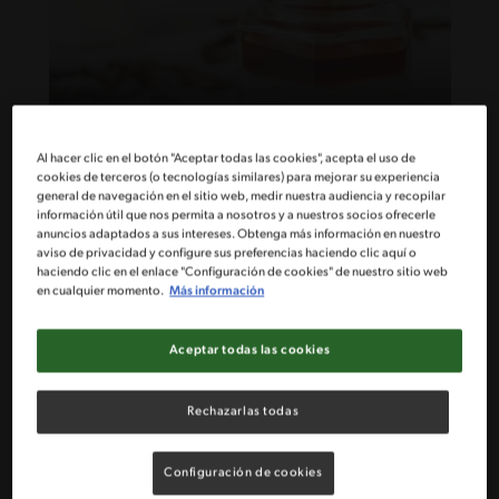
30'
Fácil
Al hacer clic en el botón "Aceptar todas las cookies", acepta el uso de
Panna Cotta receta perfecta
cookies de terceros (o tecnologías similares) para mejorar su experiencia
general de navegación en el sitio web, medir nuestra audiencia y recopilar
información útil que nos permita a nosotros y a nuestros socios ofrecerle
anuncios adaptados a sus intereses. Obtenga más información en nuestro
aviso de privacidad y configure sus preferencias haciendo clic aquí o
haciendo clic en el enlace "Configuración de cookies" de nuestro sitio web
en cualquier momento.
Más información
Aceptar todas las cookies
Rechazarlas todas
Configuración de cookies