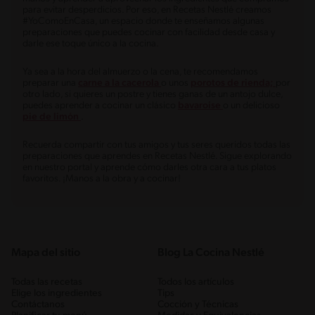
para evitar desperdicios. Por eso, en Recetas Nestlé creamos
#YoComoEnCasa, un espacio donde te enseñamos algunas
preparaciones que puedes cocinar con facilidad desde casa y
darle ese toque único a la cocina.
Ya sea a la hora del almuerzo o la cena, te recomendamos
preparar una
carne a la cacerola
o unos
porotos de rienda;
por
otro lado, si quieres un postre y tienes ganas de un antojo dulce,
puedes aprender a cocinar un clásico
bavaroise
o un delicioso
pie de limón
.
Recuerda compartir con tus amigos y tus seres queridos todas las
preparaciones que aprendes en Recetas Nestlé. Sigue explorando
en nuestro portal y aprende cómo darles otra cara a tus platos
favoritos. ¡Manos a la obra y a cocinar!
Mapa del sitio
Blog La Cocina Nestlé
Todas las recetas
Todos los artículos
Elige los ingredientes
Tips
Contáctanos
Cocción y Técnicas