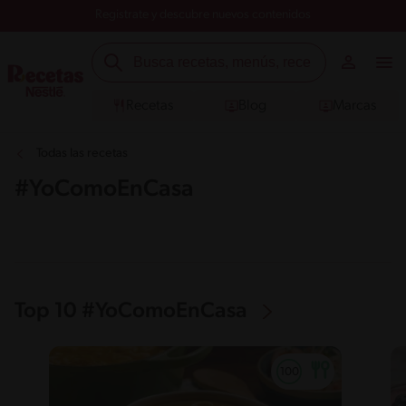
Registrate y descubre nuevos contenidos
Recetas
Blog
Marcas
Todas las recetas
#YoComoEnCasa
Top 10 #YoComoEnCasa