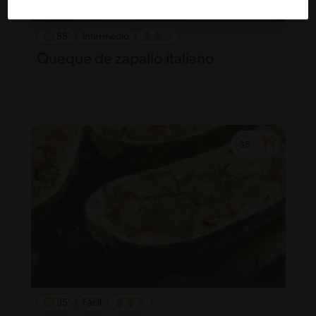
55'
Intermedio
Queque de zapallo italiano
35'
Fácil