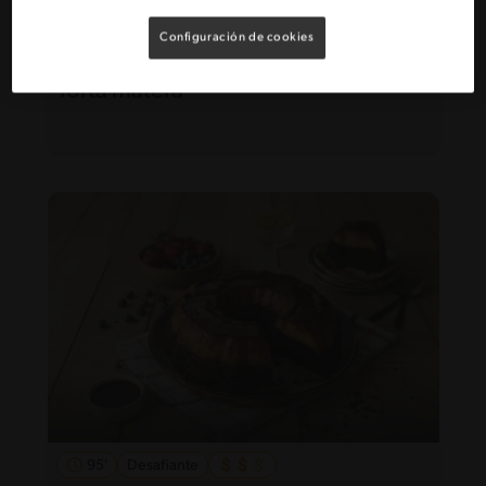
Configuración de cookies
50'
Intermedio
Torta matera
95'
Desafiante