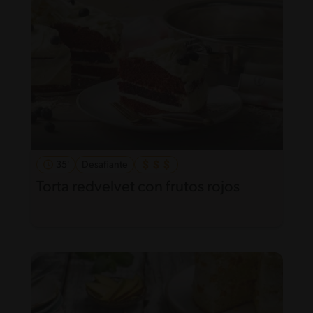
35'
Desafiante
Torta redvelvet con frutos rojos