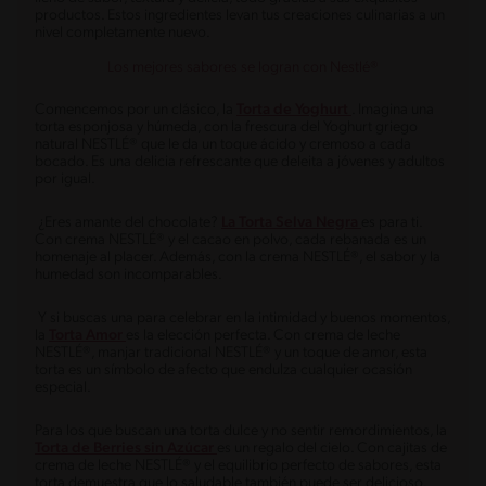
productos. Estos ingredientes levan tus creaciones culinarias a un
nivel completamente nuevo.
Los mejores sabores se logran con Nestlé®
Comencemos por un clásico, la
Torta de Yoghurt
. Imagina una
torta esponjosa y húmeda, con la frescura del Yoghurt griego
natural NESTLÉ® que le da un toque ácido y cremoso a cada
bocado. Es una delicia refrescante que deleita a jóvenes y adultos
por igual.
¿Eres amante del chocolate?
La Torta Selva Negra
es para ti.
Con crema NESTLÉ® y el cacao en polvo, cada rebanada es un
homenaje al placer. Además, con la crema NESTLÉ®, el sabor y la
humedad son incomparables.
Y si buscas una para celebrar en la intimidad y buenos momentos,
la
Torta Amor
es la elección perfecta. Con crema de leche
NESTLÉ®, manjar tradicional NESTLÉ® y un toque de amor, esta
torta es un símbolo de afecto que endulza cualquier ocasión
especial.
Para los que buscan una torta dulce y no sentir remordimientos, la
Torta de Berries sin Azúcar
es un regalo del cielo. Con cajitas de
crema de leche NESTLÉ® y el equilibrio perfecto de sabores, esta
torta demuestra que lo saludable también puede ser delicioso.