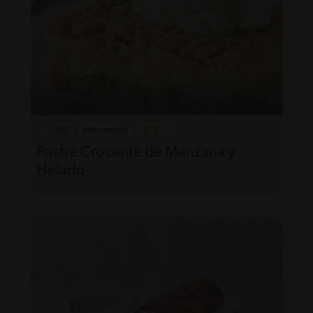
60'
Intermedio
Postre Crocante de Manzana y
Helado