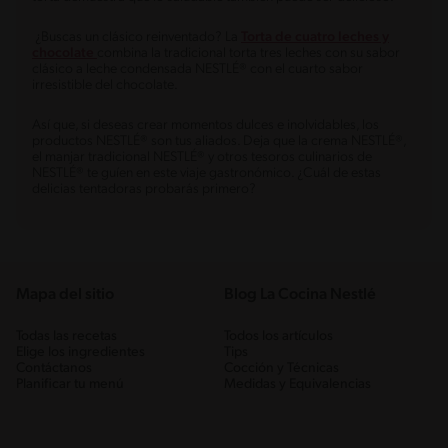
¿Buscas un clásico reinventado? La
Torta de cuatro leches y
chocolate
combina la tradicional torta tres leches con su sabor
clásico a leche condensada NESTLÉ® con el cuarto sabor
irresistible del chocolate.
Así que, si deseas crear momentos dulces e inolvidables, los
productos NESTLÉ® son tus aliados. Deja que la crema NESTLÉ®,
el manjar tradicional NESTLÉ® y otros tesoros culinarios de
NESTLÉ® te guíen en este viaje gastronómico. ¿Cuál de estas
delicias tentadoras probarás primero?
Mapa del sitio
Blog La Cocina Nestlé
Todas las recetas
Todos los artículos
Elige los ingredientes
Tips
Contáctanos
Cocción y Técnicas
Planificar tu menú
Medidas y Equivalencias