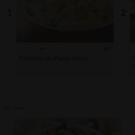
17'
Fácil
5
Ensalada de Papas Mayo
52
recetas