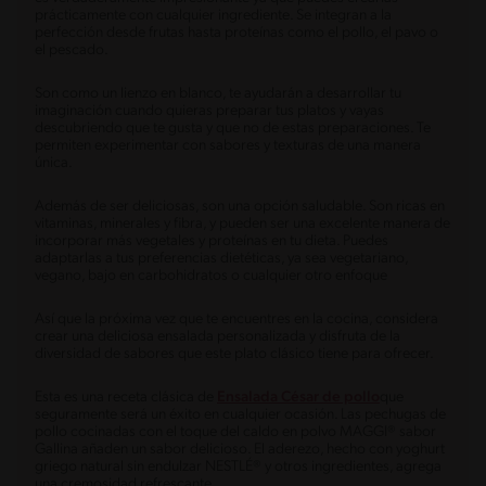
prácticamente con cualquier ingrediente. Se integran a la
perfección desde frutas hasta proteínas como el pollo, el pavo o
el pescado.
Son como un lienzo en blanco, te ayudarán a desarrollar tu
imaginación cuando quieras preparar tus platos y vayas
descubriendo que te gusta y que no de estas preparaciones. Te
permiten experimentar con sabores y texturas de una manera
única.
Además de ser deliciosas, son una opción saludable. Son ricas en
vitaminas, minerales y fibra, y pueden ser una excelente manera de
incorporar más vegetales y proteínas en tu dieta. Puedes
adaptarlas a tus preferencias dietéticas, ya sea vegetariano,
vegano, bajo en carbohidratos o cualquier otro enfoque
Así que la próxima vez que te encuentres en la cocina, considera
crear una deliciosa ensalada personalizada y disfruta de la
diversidad de sabores que este plato clásico tiene para ofrecer.
Esta es una receta clásica de
Ensalada César de pollo
que
seguramente será un éxito en cualquier ocasión. Las pechugas de
pollo cocinadas con el toque del caldo en polvo MAGGI® sabor
Gallina añaden un sabor delicioso. El aderezo, hecho con yoghurt
griego natural sin endulzar NESTLÉ® y otros ingredientes, agrega
una cremosidad refrescante.