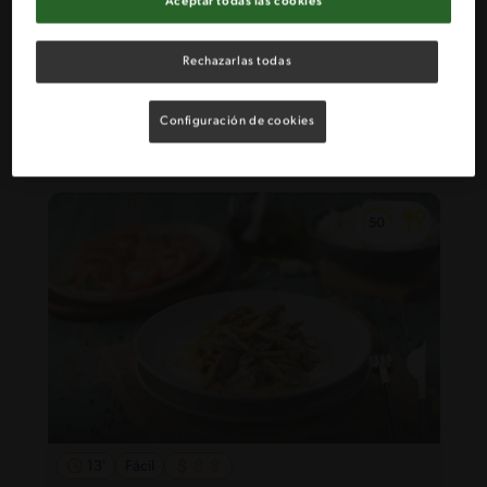
Aceptar todas las cookies
11'
Fácil
5
Rechazarlas todas
Ensalada Rusa
Configuración de cookies
13'
Fácil