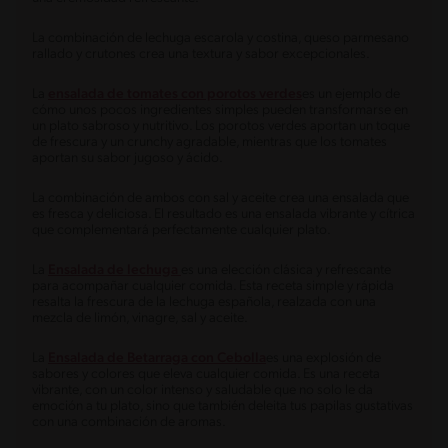
La combinación de lechuga escarola y costina, queso parmesano
rallado y crutones crea una textura y sabor excepcionales.
La
ensalada de tomates con porotos verdes
es un ejemplo de
cómo unos pocos ingredientes simples pueden transformarse en
un plato sabroso y nutritivo. Los porotos verdes aportan un toque
de frescura y un crunchy agradable, mientras que los tomates
aportan su sabor jugoso y ácido.
La combinación de ambos con sal y aceite crea una ensalada que
es fresca y deliciosa. El resultado es una ensalada vibrante y cítrica
que complementará perfectamente cualquier plato.
La
Ensalada de lechuga
es una elección clásica y refrescante
para acompañar cualquier comida. Esta receta simple y rápida
resalta la frescura de la lechuga española, realzada con una
mezcla de limón, vinagre, sal y aceite.
La
Ensalada de Betarraga con Cebolla
es una explosión de
sabores y colores que eleva cualquier comida. Es una receta
vibrante, con un color intenso y saludable que no solo le da
emoción a tu plato, sino que también deleita tus papilas gustativas
con una combinación de aromas.