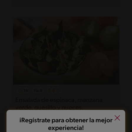
15'
Fácil
Ensalada de espinaca, manzana
verde, quesillo y nueces.
iRegístrate para obtener la mejor
experiencia!