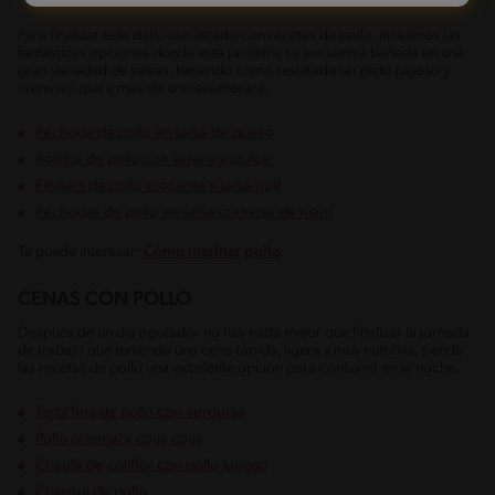
Para finalizar este delicioso listado con recetas de pollo, incluimos las
fantásticas opciones donde esta proteína se encuentra bañada en una
gran variedad de salsas, teniendo como resultado un plato jugoso y
cremoso que a más de uno enamorará.
Pechuga de pollo en salsa de queso
Rollitos de pollo con salsa agridulce
Fingers de pollo crocante y salsa golf
Pechugas de pollo en salsa cremosa de maní
Te puede interesar:
Cómo marinar pollo
.
CENAS CON POLLO
Después de un día agotador no hay nada mejor que finalizar la jornada
de trabajo que teniendo una cena rápida, ligera y muy nutritiva, siendo
las recetas de pollo una excelente opción para consumir en la noche.
Tarta fina de pollo con verduras
Pollo oriental y cous cous
Chaufa de coliflor con pollo jugoso
Chapsui de pollo