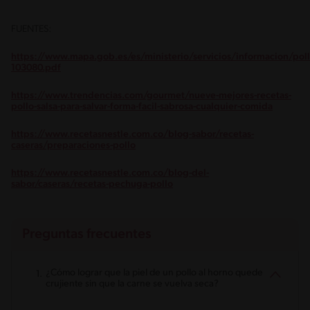
FUENTES:
https://www.mapa.gob.es/es/ministerio/servicios/informacion/pol
103080.pdf
https://www.trendencias.com/gourmet/nueve-mejores-recetas-
pollo-salsa-para-salvar-forma-facil-sabrosa-cualquier-comida
https://www.recetasnestle.com.co/blog-sabor/recetas-
caseras/preparaciones-pollo
https://www.recetasnestle.com.co/blog-del-
sabor/caseras/recetas-pechuga-pollo
Preguntas frecuentes
¿Cómo lograr que la piel de un pollo al horno quede
crujiente sin que la carne se vuelva seca?