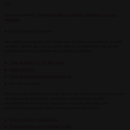
hoy.
Te puede interesar:
El mejor pollo en airfryer: consejos, trucos y
secretos
.
Sopas y cremas con pollo
Las sopas y cremas de pollo llevan todo el sabor y la sustancia de esta
proteína, ideales para un almuerzo ligero o simplemente una opción
caliente que nos reconfortan en un día frío o lluvioso.
Sopa de pollo a la mediterránea
Ajiaco de pollo
Sopa de pollo con sémola a la verdi
Arroces con pollo
El arroz es un alimento básico en las cocinas de todo el mundo, por ser
un ingrediente económico, rendidor, nutritivo y muy versátil,
encontrándolo en muchas recetas en compañía del pollo, una
combinación ganadora que crean excelentes resultados.
Pollo con arroz y alcachofas
Arroz salteado con verduras y pollo