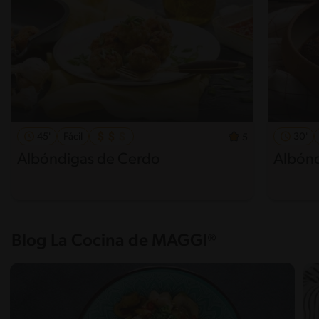
45'
Fácil
30'
5
Albóndigas de Cerdo
Albónd
Blog La Cocina de MAGGI®