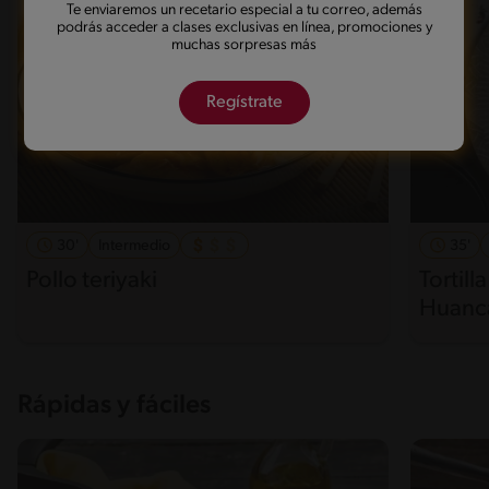
Te enviaremos un recetario especial a tu correo, además
podrás acceder a clases exclusivas en línea, promociones y
muchas sorpresas más
Regístrate
30'
Intermedio
35'
Pollo teriyaki
Tortill
Huanc
Rápidas y fáciles