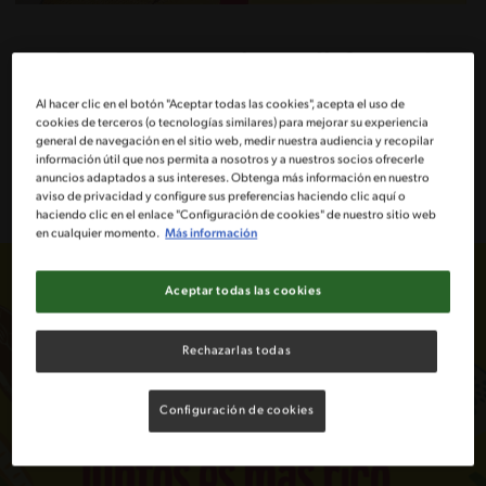
Encuentra, cocina y disfruta el
sabor inigualable de nuestros
Al hacer clic en el botón "Aceptar todas las cookies", acepta el uso de
cookies de terceros (o tecnologías similares) para mejorar su experiencia
Caldos Maggi® en cada una de tus
general de navegación en el sitio web, medir nuestra audiencia y recopilar
recetas favoritas.
información útil que nos permita a nosotros y a nuestros socios ofrecerle
anuncios adaptados a sus intereses. Obtenga más información en nuestro
aviso de privacidad y configure sus preferencias haciendo clic aquí o
haciendo clic en el enlace "Configuración de cookies" de nuestro sitio web
en cualquier momento.
Más información
Aceptar todas las cookies
Rechazarlas todas
Configuración de cookies